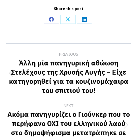
Share this post
Share
Share
Share
on
on
on
Facebook
X
LinkedIn
Post
PREVIOUS
navigation
Άλλη μία πανηγυρική αθώωση
Στελέχους της Χρυσής Αυγής – Είχε
Previous
κατηγορηθεί για τα κουζινομάχαιρα
post:
του σπιτιού του!
NEXT
Ακόμα πανηγυρίζει ο Γιούνκερ που το
περήφανο ΟΧΙ του ελληνικού λαού
Next
στο δημοψήφισμα μετατράπηκε σε
post: