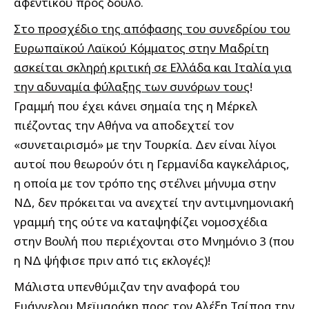
αφεντικού προς δούλο.
Στο προσχέδιο της απόφασης του συνεδρίου του
Ευρωπαϊκού Λαϊκού Κόμματος στην Μαδρίτη
ασκείται σκληρή κριτική σε Ελλάδα και Ιταλία για
την αδυναμία φύλαξης των συνόρων τους
!
Γραμμή που έχει κάνει σημαία της η Μέρκελ
πιέζοντας την Αθήνα να αποδεχτεί τον
«συνεταιρισμό» με την Τουρκία. Δεν είναι λίγοι
αυτοί που θεωρούν ότι η Γερμανίδα καγκελάριος,
η οποία με τον τρόπο της στέλνει μήνυμα στην
ΝΔ, δεν πρόκειται να ανεχτεί την αντιμνημονιακή
γραμμή της ούτε να καταψηφίζει νομοσχέδια
στην Βουλή που περιέχονται στο Μνημόνιο 3 (που
η ΝΔ ψήφισε πριν από τις εκλογές)!
Μάλιστα υπενθύμιζαν την αναφορά του
Ευάγγελου Μεϊμαράκη προς τον Αλέξη Τσίπρα την