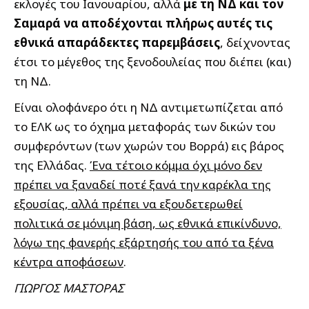
εκλογές του Ιανουαρίου, αλλά
με τη ΝΔ και τον
Σαμαρά να αποδέχονται πλήρως αυτές τις
εθνικά απαράδεκτες παρεμβάσεις
, δείχνοντας
έτσι το μέγεθος της ξενοδουλείας που διέπει (και)
τη ΝΔ.
Είναι ολοφάνερο ότι η ΝΔ αντιμετωπίζεται από
το ΕΛΚ ως το όχημα μεταφοράς των δικών του
συμφερόντων (των χωρών του Βορρά) εις βάρος
της Ελλάδας.
Ένα τέτοιο κόμμα όχι μόνο δεν
πρέπει να ξαναδεί ποτέ ξανά την καρέκλα της
εξουσίας, αλλά πρέπει να εξουδετερωθεί
πολιτικά σε μόνιμη βάση, ως εθνικά επικίνδυνο,
λόγω της φανερής εξάρτησής του από τα ξένα
κέντρα αποφάσεων
.
ΓΙΩΡΓΟΣ ΜΑΣΤΟΡΑΣ