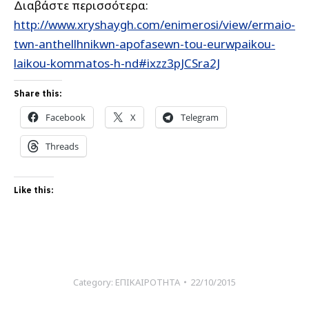
Διαβάστε περισσότερα:
http://www.xryshaygh.com/enimerosi/view/ermaio-
twn-anthellhnikwn-apofasewn-tou-eurwpaikou-
laikou-kommatos-h-nd#ixzz3pJCSra2J
Share this:
Facebook
X
Telegram
Threads
Like this:
Category:
ΕΠΙΚΑΙΡΟΤΗΤΑ
22/10/2015