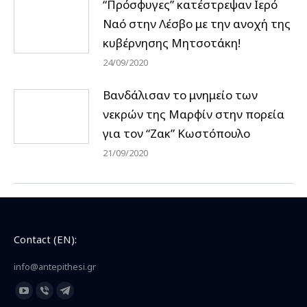
“Πρόσφυγες” κατέστρεψαν Ιερό
Ναό στην Λέσβο με την ανοχή της
κυβέρνησης Μητσοτάκη!
24/09/2020
Βανδάλισαν το μνημείο των
νεκρών της Μαρφίν στην πορεία
για τον “Ζακ” Κωστόπουλο
21/09/2020
Contact (EN):
info@antepithesi.gr
Find us on:
YouTube
Viber
Telegram