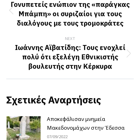
navigation
Γονυπετείς ενώπιον της «παράγκας
Μπάμπη» οι συριζαίοι για τους
Previous
διαλόγους με τους τρομοκράτες
post:
NEXT
Ιωάννης Αϊβατίδης: Τους ενοχλεί
πολύ ότι εξελέγη Εθνικιστής
Next
βουλευτής στην Κέρκυρα
post:
Σχετικές Αναρτήσεις
Αποκεφάλισαν μνημεία
Μακεδονομάχων στην Έδεσσα
07/09/2022