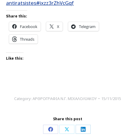
antiratsistes#ixzz3rZhVcGqf
Share this:
Facebook
X
Telegram
Threads
Like this:
Category:
ΑΡΘΡΟΓΡΑΦΙΑ Ν.Γ. ΜΙΧΑΛΟΛΙΑΚΟΥ
15/11/2015
Share this post
Share
Share
Share