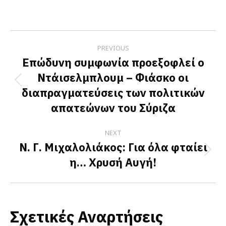
on
on
on
Facebook
X
LinkedIn
Post
PREVIOUS
navigation
Επώδυνη συμφωνία προεξοφλεί ο
Ντάισελμπλουμ – Φιάσκο οι
Previous
διαπραγματεύσεις των πολιτικών
post:
απατεώνων του Σύριζα
NEXT
Ν. Γ. Μιχαλολιάκος: Για όλα φταίει
Next
η… Χρυσή Αυγή!
post:
Σχετικές Αναρτήσεις