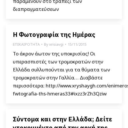
παραμένουν στο τραπέζι των
διαπραγματεύσεων
Η Φωτογραφία της Ημέρας
ΕΠΙΚΑΙΡΟΤΗΤΑ
By
xrisiavgi
15/11/2015
Το άκρον άωτον της υποκρισίας! Οι
υπερασπιστές των τρομοκρατών στην
Ελλάδα συλλυπούνται για τα θύματα των
τρομοκρατών στην Γαλλία… Διαβάστε
περισσότερα: http://www.xryshaygh.com/enimeros
fwtografia-ths-hmeras33#ixzz3rZh3Qziw
Σύντομα και στην Ελλάδα; Δείτε
ντοκουμέντο από την αρχή της