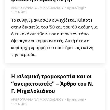
ΑΡΘΡΟΓΡΑΦΙΑ Ν.Γ. ΜΙΧΑΛΟΛΙΑΚΟΥ
By
xrisiavgi
15/11/2015
Το κυνήγι μαγισσών συνεχίζεται Κάποτε
στην δεκαετία του ’50 και του ’60 ακόμη για
ό,τι κακό συνέβαινε σε αυτόν τον τόπο
έφταιγαν οι κομμουνιστές. Αυτή ήταν η
κυρίαρχη γραμμή του συστήματος εκείνη
την περίοδο.
Η ισλαμική τρομοκρατία και οι
“αντιρατσιστές” – Άρθρο του Ν.
Γ. Μιχαλολιάκου
ΑΡΘΡΟΓΡΑΦΙΑ Ν.Γ. ΜΙΧΑΛΟΛΙΑΚΟΥ
By
xrisiavgi
15/11/2015