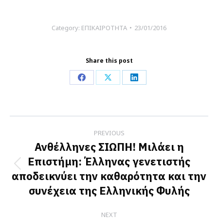
Category:
ΕΠΙΚΑΙΡΟΤΗΤΑ
23/01/2016
Share this post
Share
Share
Share
on
on
on
Facebook
X
LinkedIn
Post
PREVIOUS
navigation
Ανθέλληνες ΣΙΩΠΗ! Μιλάει η
Επιστήμη: Έλληνας γενετιστής
Previous
αποδεικνύει την καθαρότητα και την
post:
συνέχεια της Ελληνικής Φυλής
NEXT