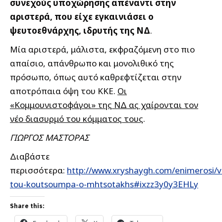
συνεχούς υποχώρησης απέναντι στην
αριστερά, που είχε εγκαινιάσει ο
ψευτοεθνάρχης, ιδρυτής της ΝΔ
.
Μία αριστερά, μάλιστα, εκφραζόμενη στο πιο
απαίσιο, απάνθρωπο και μονολιθικό της
πρόσωπο, όπως αυτό καθρεφτίζεται στην
αποτρόπαια όψη του ΚΚΕ.
Οι
«Κομμουνιστοφάγοι» της ΝΔ ας χαίρονται τον
νέο διασυρμό του κόμματος τους
.
ΓΙΩΡΓΟΣ ΜΑΣΤΟΡΑΣ
Διαβάστε
περισσότερα:
http://www.xryshaygh.com/enimerosi/v
tou-koutsoumpa-o-mhtsotakhs#ixzz3y0y3EHLy
Share this: