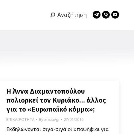
Αναζήτηση
Search:
Telegram
Viber
YouTub
page
page
page
opens
opens
opens
in
in
in
new
new
new
window
window
window
Η Άννα Διαμαντοπούλου
πολιορκεί τον Κυριάκο… άλλος
για το «Ευρωπαϊκό κόμμα»;
ΕΠΙΚΑΙΡΟΤΗΤΑ
By
xrisiavgi
27/01/2016
Εκδηλώνονται σιγά-σιγά οι υποψήφιοι για