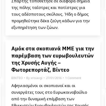
Σπάρτης τοποθέτησε σε διάφορα σημεία
της πόλης ταΐστρες και ποτίστρες για
τους αδέσποτους σκύλους. Ήδη ο δήμος
προμηθεύτηκε δέκα ζεύγη κάδων για την
εξυπηρέτηση των ζώων.
Αμόκ στα σκοπιανά ΜΜΕ για την
παρέμβαση των ευρωβουλευτών
της Χρυσής Αυγής –
Φωτορεπορτάζ, Βίντεο
ΒΙΝΤΕΟ
By
xrisiavgi
27/01/2016
1 Comment
Αφηνιασμένοι οι σκοπιανοί και οι
συνεργάτες τους στο Ευρωκοινοβούλιο
από την δυναμική επέμβαση των
Εθνικιστών Ευρωβουλευτών της Χρυσής