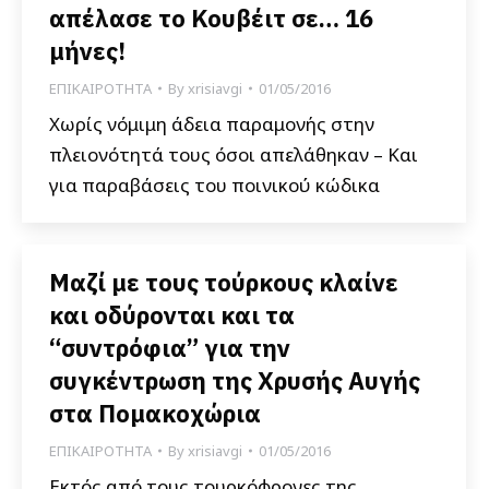
απέλασε το Κουβέιτ σε… 16
μήνες!
ΕΠΙΚΑΙΡΟΤΗΤΑ
By
xrisiavgi
01/05/2016
Χωρίς νόμιμη άδεια παραμονής στην
πλειονότητά τους όσοι απελάθηκαν – Και
για παραβάσεις του ποινικού κώδικα
Μαζί με τους τούρκους κλαίνε
και οδύρονται και τα
“συντρόφια” για την
συγκέντρωση της Χρυσής Αυγής
στα Πομακοχώρια
ΕΠΙΚΑΙΡΟΤΗΤΑ
By
xrisiavgi
01/05/2016
Εκτός από τους τουρκόφρονες της