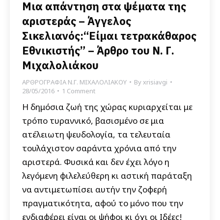
Μια απάντηση στα ψέματα της
αριστεράς – Άγγελος
Σικελιανός:“Είμαι τετρακάθαρος
Εθνικιστής” – Άρθρο του Ν. Γ.
Μιχαλολιάκου
ΑΡΘΡΟΓΡΑΦΙΑ Ν.Γ. ΜΙΧΑΛΟΛΙΑΚΟΥ
By
xrisiavgi
28/05/2016
1 Comment
Η δημόσια ζωή της χώρας κυριαρχείται με
τρόπο τυραννικό, βασισμένο σε μια
ατέλειωτη ψευδολογία, τα τελευταία
τουλάχιστον σαράντα χρόνια από την
αριστερά. Φυσικά και δεν έχει λόγο η
λεγόμενη φιλελεύθερη κι αστική παράταξη
να αντιμετωπίσει αυτήν την ζοφερή
πραγματικότητα, αφού το μόνο που την
ενδιαφέρει είναι οι ψήφοι κι όχι οι Ιδέες!