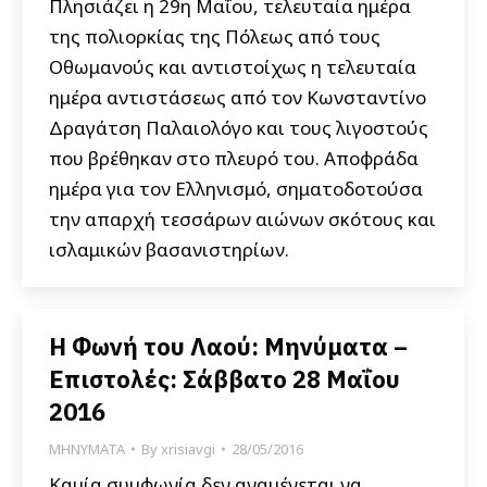
Πλησιάζει η 29η Μαΐου, τελευταία ημέρα
της πολιορκίας της Πόλεως από τους
Οθωμανούς και αντιστοίχως η τελευταία
ημέρα αντιστάσεως από τον Κωνσταντίνο
Δραγάτση Παλαιολόγο και τους λιγοστούς
που βρέθηκαν στο πλευρό του. Αποφράδα
ημέρα για τον Ελληνισμό, σηματοδοτούσα
την απαρχή τεσσάρων αιώνων σκότους και
ισλαμικών βασανιστηρίων.
Η Φωνή του Λαού: Μηνύματα –
Επιστολές: Σάββατο 28 Μαΐου
2016
ΜΗΝΥΜΑΤΑ
By
xrisiavgi
28/05/2016
Καμία συμφωνία δεν αναμένεται να