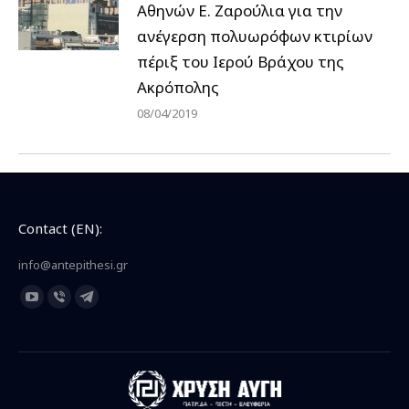
Αθηνών Ε. Ζαρούλια για την
ανέγερση πολυωρόφων κτιρίων
πέριξ του Ιερού Βράχου της
Ακρόπολης
08/04/2019
Contact (EN):
info@antepithesi.gr
Find us on:
YouTube
Viber
Telegram
page
page
page
opens
opens
opens
in
in
in
new
new
new