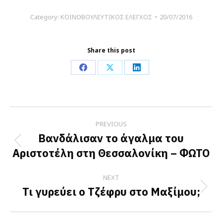
Category:
ΚΟΙΝΟΒΟΥΛΕΥΤΙΚΟΣ ΕΛΕΓΧΟΣ
20/07/2016
Share this post
Share
Share
Share
on
on
on
Facebook
X
LinkedIn
Post
PREVIOUS
navigation
Βανδάλισαν το άγαλμα του
Previous
Αριστοτέλη στη Θεσσαλονίκη – ΦΩΤΟ
post:
NEXT
Τι γυρεύει ο Τζέφρυ στο Μαξίμου;
Next
post: