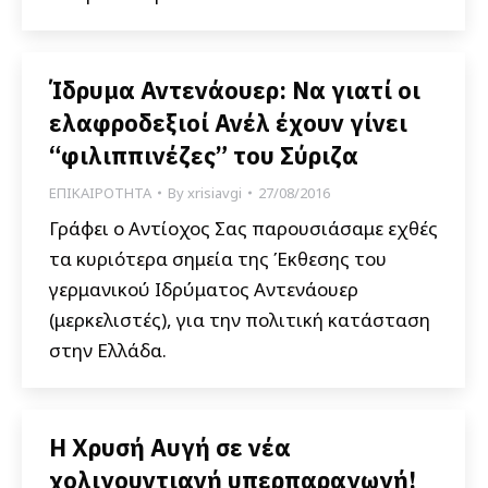
Ίδρυμα Αντενάουερ: Να γιατί οι
ελαφροδεξιοί Ανέλ έχουν γίνει
“φιλιππινέζες” του Σύριζα
ΕΠΙΚΑΙΡΟΤΗΤΑ
By
xrisiavgi
27/08/2016
Γράφει ο Αντίοχος Σας παρουσιάσαμε εχθές
τα κυριότερα σημεία της Έκθεσης του
γερμανικού Ιδρύματος Αντενάουερ
(μερκελιστές), για την πολιτική κατάσταση
στην Ελλάδα.
Η Χρυσή Αυγή σε νέα
χολιγουντιανή υπερπαραγωγή!