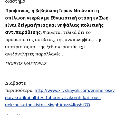
διάστημα.
Προφανώς, η βεβήλωση Ιερών Ναών και η
σπίλωση νεκρών με Εθνικιστική στάση εν Ζωή
είναι δείγμα ήπιας και νηφάλιας πολιτικής
αντιπαράθεσης.
Φαίνεται τελικά ότι το
πρόσωπο της ασέβειας, της ανυποληψίας, της
υποκρισίας και της ξεδιαντροπιάς έχει
ανεξάντλητες παραλλαγές…
ΓΙΩΡΓΟΣ ΜΑΣΤΟΡΑΣ
Διαβάστε
περισσότερα:
http://www.xryshaygh.com/enimerosi/v
parakratikoi-alhtes-fobountai-akomh-kai-tous-
nekrous-ethnikistes.-siwph#ixzz4Iiosht7O