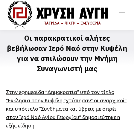
Οι παρακρατικοί αλήτες
βεβήλωσαν Ιερό Ναό στην Κυψέλη
για να σπιλώσουν την Μνήμη
Συναγωνιστή μας
Στην εφημερίδα “Δημοκρατία” υπό τον τίτλο
“Εκκλησία στην Κυψέλη “χτύπησαν” οι αναρχικοί”
και υπότιτλο “Συνθήματα και ύβρεις με σπρέι
στον Ιερό Ναό Αγίου Γεωργίου” δημοσιεύτηκε η
εξής είδησ
η: