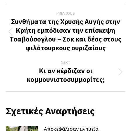
Facebook
X
LinkedIn
Post
PREVIOUS
navigation
Συνθήματα της Χρυσής Αυγής στην
Κρήτη εμπόδισαν την επίσκεψη
Previous
Τσαβούσογλου – Σοκ και δέος στους
post:
φιλότουρκους συριζαίους
NEXT
Κι αν κέρδιζαν οι
Next
κομμουνιστοσυμμορίτες;
post:
Σχετικές Αναρτήσεις
Αποκεφάλισαν μνημεία