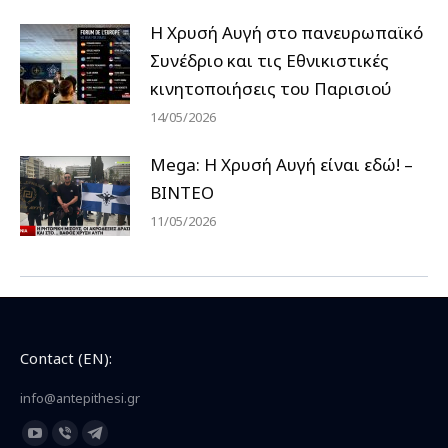
Η Χρυσή Αυγή στο πανευρωπαϊκό
Συνέδριο και τις Εθνικιστικές
κινητοποιήσεις του Παρισιού
14/05/2026
Mega: Η Χρυσή Αυγή είναι εδώ! –
ΒΙΝΤΕΟ
11/05/2026
Contact (EN):
info@antepithesi.gr
Find us on:
YouTube
Viber
Telegram