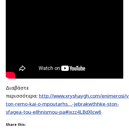
Διαβάστε
περισσότερα:
http://www.xryshaygh.com/enimerosi/
ton-remo-kai-o-mpoutarhs…-jebrakwthhke-ston-
sfagea-tou-ellhnismou-pa#ixzz4LBdXlcw6
Share this: