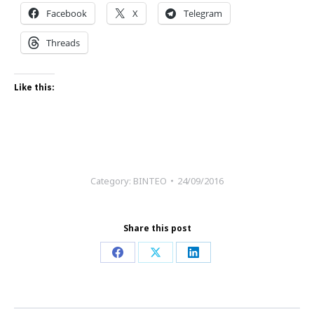
Facebook
X
Telegram
Threads
Like this:
Category:
ΒΙΝΤΕΟ
24/09/2016
Share this post
Share
Share
Share
on
on
on
Facebook
X
LinkedIn