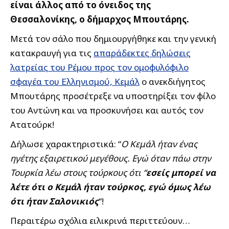
είναι άλλος από το όνειδος της
Θεσσαλονίκης, ο δήμαρχος Μπουτάρης.
Μετά τον σάλο που δημιουργήθηκε και την γενική
κατακραυγή για τις
απαράδεκτες δηλώσεις
λατρείας του Ρέμου προς τον ομοφυλόφιλο
σφαγέα του Ελληνισμού, Κεμάλ
ο ανεκδιήγητος
Μπουτάρης προσέτρεξε να υποστηρίξει τον φίλο
του Αντώνη και να προσκυνήσει και αυτός τον
Ατατούρκ!
Δήλωσε χαρακτηριστικά: “
Ο Κεμάλ ήταν ένας
ηγέτης εξαιρετικού μεγέθους. Εγώ όταν πάω στην
Τουρκία λέω στους τούρκους ότι “
εσείς μπορεί να
λέτε ότι ο Κεμάλ ήταν τούρκος, εγώ όμως λέω
ότι ήταν Σαλονικιός
“!
Περαιτέρω σχόλια ειλικρινά περιττεύουν…