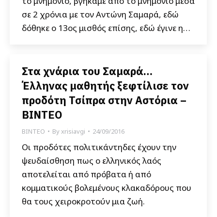
το μνημόνιο, βγήκαμε από το μνημόνιο μέσα
σε 2 χρόνια με τον Αντώνη Σαμαρά, εδώ
δόθηκε ο 13ος μισθός επίσης, εδώ έγινε η…
Στα χνάρια του Σαμαρά…
Έλληνας μαθητής ξεφτίλισε τον
προδότη Τσίπρα στην Αστόρια –
ΒΙΝΤΕΟ
ΒΙΝΤΕΟ
By
xrisiavgi
24/09/2016
Οι προδότες πολιτικάντηδες έχουν την
ψευδαίσθηση πως ο ελληνικός λαός
αποτελείται από πρόβατα ή από
κομματικούς βολεμένους κλακαδόρους που
θα τους χειροκροτούν μια ζωή.