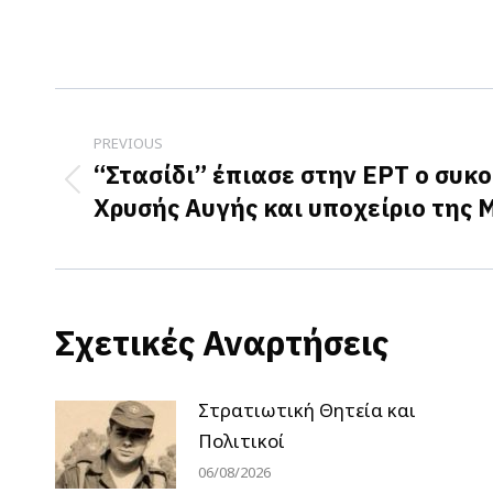
Post
navigation
PREVIOUS
“Στασίδι” έπιασε στην ΕΡΤ ο συκ
Previous
Χρυσής Αυγής και υποχείριο της 
post:
Σχετικές Αναρτήσεις
Στρατιωτική Θητεία και
Πολιτικοί
06/08/2026