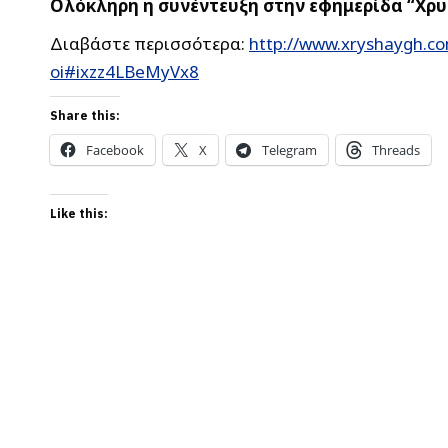
Ολόκληρη η συνέντευξη στην εφημερίδα “Χρυ
Διαβάστε περισσότερα:
http://www.xryshaygh.com
oi#ixzz4LBeMyVx8
Share this:
Facebook
X
Telegram
Threads
Like this: