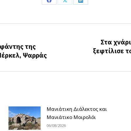
Share
Share
Share
on
on
on
Facebook
X
LinkedIn
Στα χνάρ
οφάντης της
ξεφτίλισε τ
Next
Μέρκελ, Ψαρράς
post:
Μανιάτικη Διάλεκτος και
Μανιάτικο Μοιρολόι
06/08/2026