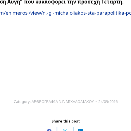
σή Αυγή” που κυκλοφορεί την προσεχή Τετάρτη.
/enimerosi/view/n.-g.-michaloliakos-sta-parapolitika-po
Category:
ΑΡΘΡΟΓΡΑΦΙΑ Ν.Γ. ΜΙΧΑΛΟΛΙΑΚΟΥ
24/09/2016
Share this post