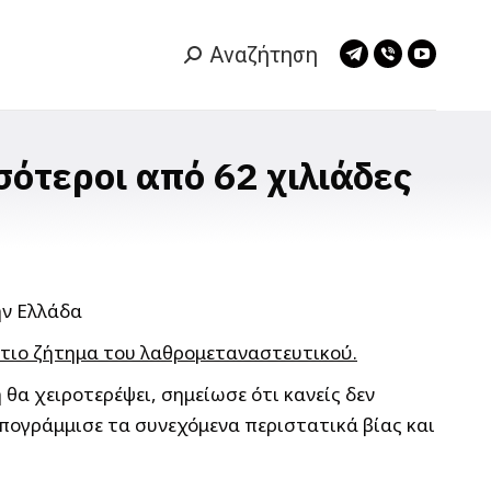
Αναζήτηση
Search:
Telegram
Viber
YouTub
page
page
page
opens
opens
opens
in
in
in
σότεροι από 62 χιλιάδες
new
new
new
window
window
window
στιο ζήτημα του λαθρομεταναστευτικού.
θα χειροτερέψει, σημείωσε ότι κανείς δεν
υπογράμμισε τα συνεχόμενα περιστατικά βίας και