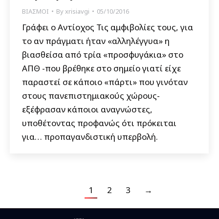
ΒΙΑΣΜΟΙ
By
xrisiavgi
05/10/2016
Γράφει ο Αντίοχος Τις αμφιβολίες τους, για
το αν πράγματι ήταν «αλληλέγγυα» η
βιασθείσα από τρία «προσφυγάκια» στο
ΑΠΘ -που βρέθηκε στο σημείο γιατί είχε
παραστεί σε κάποιο «πάρτι» που γινόταν
στους πανεπιστημιακούς χώρους-
εξέφρασαν κάποιοι αναγνώστες,
υποθέτοντας προφανώς ότι πρόκειται
για… προπαγανδιστική υπερβολή.
1
2
3
→