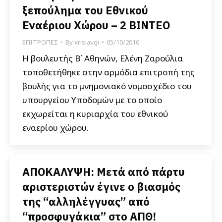
ξεπούλημα του Εθνικού
Εναέριου Χώρου – 2 ΒΙΝΤΕΟ
ΕΠΙΤΡΟΠΕΣ
By
xrisiavgi
05/10/2016
Η βουλευτής Β΄ Αθηνών, Ελένη Ζαρούλια
τοποθετήθηκε στην αρμόδια επιτροπή της
βουλής για το μνημονιακό νομοσχέδιο του
υπουργείου Υποδομών με το οποίο
εκχωρείται η κυριαρχία του εθνικού
εναερίου χώρου.
ΑΠΟΚΑΛΥΨΗ: Μετά από πάρτυ
αριστεριστών έγινε ο βιασμός
της “αλληλέγγυας” από
“προσφυγάκια” στο ΑΠΘ!