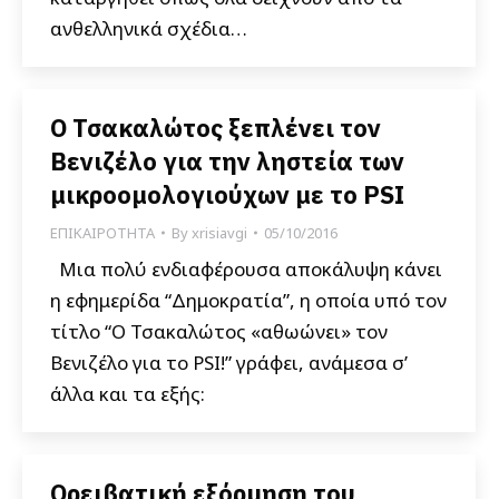
ανθελληνικά σχέδια…
Ο Τσακαλώτος ξεπλένει τον
Βενιζέλο για την ληστεία των
μικροομολογιούχων με το PSI
ΕΠΙΚΑΙΡΟΤΗΤΑ
By
xrisiavgi
05/10/2016
Μια πολύ ενδιαφέρουσα αποκάλυψη κάνει
η εφημερίδα “Δημοκρατία”, η οποία υπό τον
τίτλο “Ο Τσακαλώτος «αθωώνει» τον
Βενιζέλο για το PSI!” γράφει, ανάμεσα σ’
άλλα και τα εξής:
Ορειβατική εξόρμηση του