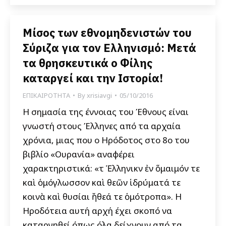
Μίσος των εθνομηδενιστών του
Σύριζα για τον Ελληνισμό: Μετά
τα θρησκευτικά ο Φίλης
καταργεί και την Ιστορία!
ΕΠΙΚΑΙΡΟΤΗΤΑ
By
xrisiavgi
05/10/2016
Η σημασία της έννοιας του Έθνους είναι
γνωστή στους Έλληνες από τα αρχαία
χρόνια, μιας που ο Ηρόδοτος στο 8ο του
βιβλίο «Ουρανία» αναφέρει
χαρακτηριστικά: «τὸ Ἑλληνικὸν ἐὸν ὅμαιμόν τε
καὶ ὁμόγλωσσον καὶ θεῶν ἱδρύματά τε
κοινὰ καὶ θυσίαι ἤθεά τε ὁμότροπα». Η
Ηροδότεια αυτή αρχή έχει σκοπό να
καταργηθεί όπως όλα δείχνουν από τα