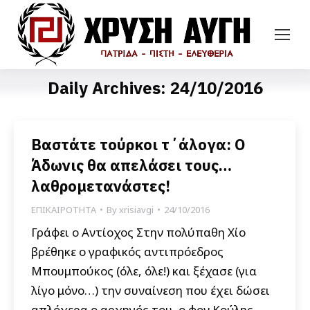
Daily Archives:
24/10/2016
Βαστάτε τούρκοι τ΄άλογα: Ο
Άδωνις θα απελάσει τους…
λαθρομετανάστες!
ΕΠΙΚΑΙΡΟΤΗΤΑ
By
xrisiavgi
24/10/2016
Γράφει ο Αντίοχος Στην πολύπαθη Χίο
βρέθηκε ο γραφικός αντιπρόεδρος
Μπουμπούκος (όλε, όλε!) και ξέχασε (για
λίγο μόνο…) την συναίνεση που έχει δώσει
απλόχερα ο αρχηγός του, ο φον Κούλης,