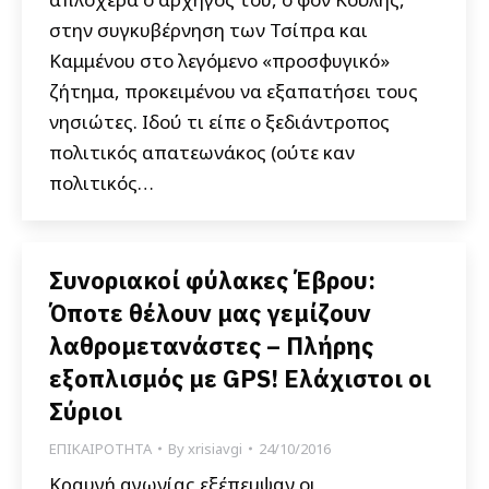
στην συγκυβέρνηση των Τσίπρα και
Καμμένου στο λεγόμενο «προσφυγικό»
ζήτημα, προκειμένου να εξαπατήσει τους
νησιώτες. Ιδού τι είπε ο ξεδιάντροπος
πολιτικός απατεωνάκος (ούτε καν
πολιτικός…
Συνοριακοί φύλακες Έβρου:
Όποτε θέλουν μας γεμίζουν
λαθρομετανάστες – Πλήρης
εξοπλισμός με GPS! Ελάχιστοι οι
Σύριοι
ΕΠΙΚΑΙΡΟΤΗΤΑ
By
xrisiavgi
24/10/2016
Κραυγή αγωνίας εξέπεμψαν οι