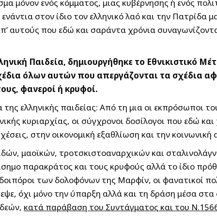
σμα μόνον ενός κόμματος, μιας κυβέρνησης ή ενός πολι
νάντια στον ίδιο τον ελληνικό λαό και την Πατρίδα μ
, απ’ αυτούς που εδώ και σαράντα χρόνια συναγωνίζοντ
λληνική Παιδεία, δημιουργήθηκε το Εθνικιστικό Μ
έδια όλων αυτών που απεργάζονται τα σχέδια αφελ
ους, φανεροί ή κρυφοί.
α της ελληνικής παιδείας: Από τη μια οι εκπρόσωποι το
νικής κυριαρχίας, οι σύγχρονοι δοσίλογοι που εδώ κα
σχέσεις, στην οικονομική εξαθλίωση και την κοινωνική
ειδών, μαοϊκών, τροτσκιστοαναρχικών και σταλινολάγν
ίσημο παρακράτος και τους κρυφούς αλλά το ίδιο πρόθ
οιπόροι των δολοφόνων της Μαρφίν, οι φανατικοί πολέ
εψε, όχι μόνο την ύπαρξη αλλά και τη δράση μέσα στα 
ιδεών,
κατά παράβαση του Συντάγματος και του Ν.1566