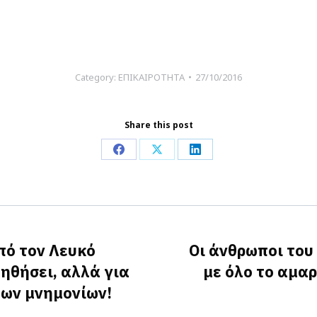
Category:
ΕΠΙΚΑΙΡΟΤΗΤΑ
27/10/2016
Share this post
Share
Share
Share
on
on
on
Facebook
X
LinkedIn
πό τον Λευκό
Οι άνθρωποι του
οηθήσει, αλλά για
με όλο το αμα
Next
των μνημονίων!
post: