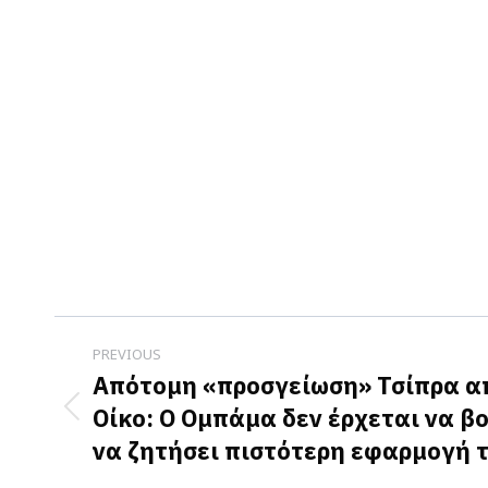
Post
PREVIOUS
navigation
Απότομη «προσγείωση» Τσίπρα α
Οίκο: Ο Ομπάμα δεν έρχεται να β
Previous
να ζητήσει πιστότερη εφαρμογή 
post: