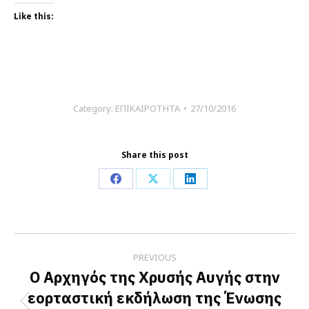
Like this:
Category:
ΕΠΙΚΑΙΡΟΤΗΤΑ
27/10/2016
Share this post
Share
Share
Share
on
on
on
Facebook
X
LinkedIn
Post
PREVIOUS
navigation
Ο Αρχηγός της Χρυσής Αυγής στην
εορταστική εκδήλωση της Ένωσης
Previous