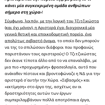
κάνει μία συγκεκριμένη ομάδα ανθρώπων
σήμερα στη χώρα
»!
Σύμφωνα, λοιπόν, με την λογική του Τζιτζικώστα
(και όχι μόνον), η Αριστερά έχει διαχρονικά μία
γενικά θετική και εποικοδομητική πορεία, ένα
απολύτως σεβαστό όνομα
, το οποίο δεν μπορούν
να της το σπιλώσουν διάφοροι που προφανώς
παριστάνουν τους αριστερούς! Ο Τζιτζικώστας
δεν έκανε τίποτα άλλο από το να επαναλάβει, με
μια πιο «προχωρημένη» φρασεολογία, αυτό που
ανέκαθεν πίστευε και βροντοφώναζε η ΝΔ για την
αριστερά σ΄αυτήν την Χώρα. «Σεβασμός» και
«εκτίμηση» στο έργο της, ασχέτως αν οι
δραστηριότητες αυτών των έργων
συμπεριλαμβάνουν πολλά αποτρόπαια έργα,