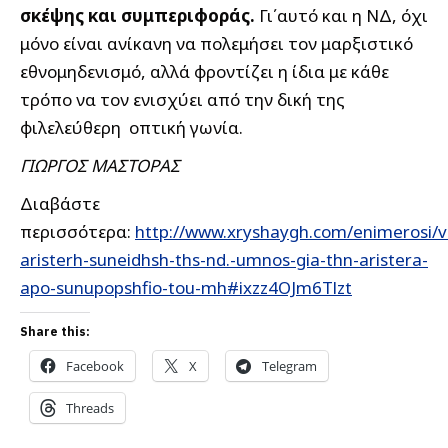
σκέψης και συμπεριφοράς.
Γι΄αυτό και η ΝΔ, όχι
μόνο είναι ανίκανη να πολεμήσει τον μαρξιστικό
εθνομηδενισμό, αλλά φροντίζει η ίδια με κάθε
τρόπο να τον ενισχύει από την δική της
φιλελεύθερη οπτική γωνία.
ΓΙΩΡΓΟΣ ΜΑΣΤΟΡΑΣ
Διαβάστε
περισσότερα:
http://www.xryshaygh.com/enimerosi/v
aristerh-suneidhsh-ths-nd.-umnos-gia-thn-aristera-
apo-sunupopshfio-tou-mh#ixzz4OJm6Tlzt
Share this:
Facebook
X
Telegram
Threads