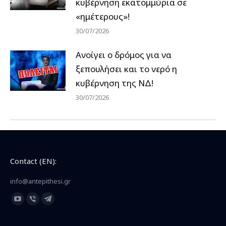
κυβέρνηση εκατομμύρια σε
«ημέτερους»!
30/07/2026
Ανοίγει ο δρόμος για να
ξεπουλήσει και το νερό η
κυβέρνηση της ΝΔ!
30/07/2026
Contact (EN):
info@antepithesi.gr
Find us on:
YouTube
Viber
Telegram
page
page
page