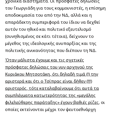
χρονικά διαστήματα. Οι πρόσφατες δηλώσεις
του Γεωργιάδη για τους κομμουνιστές, η επίσημη
αποδοκιμασία του από την ΝΔ, αλλά και η
απαράδεκτη συμπεριφορά του ίδιου να δεχθεί
αυτόν τον ηθικό και πολιτικό εξευτελισμό
(συνηθισμένος σε κάτι τέτοια), δείχνουν το
μέγεθος της ιδεολογικής ανυπαρξίας και της
πολιτικής ανικανότητας που διέπουν τη ΝΔ.
Όταν μάλιστα έχουμε και τις σχετικές
πρόσφατες δηλώσεις του νυν αρχηγού της
Κυριάκου Μητσοτάκη, ότι δηλαδή τιμά (!) την
αριστερά και ότι ο Τσίπρας είναι δήθεν (!!!)
αριστερός, τότε καταλαβαίνουμε ότι αυτά τα
συμπλέγματα κατωτερότητας της «μεγάλης
φιλελεύθερης παράταξης» έχουν βαθιές ρίζες
, οι
οποίες εκτείνονται μέχρι τον ψευτοεθνάρχη