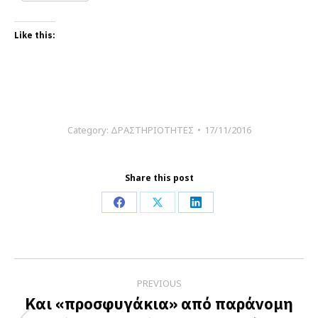
Like this:
Category:
ΔΡΑΣΤΗΡΙΟΤΗΤΕΣ
17/11/2016
Share this post
Share
Share
Share
on
on
on
Facebook
X
LinkedIn
Post
PREVIOUS
navigation
Και «προσφυγάκια» από παράνομη