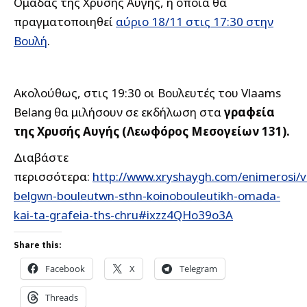
Ομάδας της Χρυσής Αυγής, η οποία θα
πραγματοποιηθεί
αύριο 18/11 στις 17:30 στην
Βουλή
.
Ακολούθως, στις 19:30 οι Bουλευτές του Vlaams
Belang θα μιλήσουν σε εκδήλωση στα
γραφεία
της Χρυσής Αυγής (Λεωφόρος Μεσογείων 131).
Διαβάστε
περισσότερα:
http://www.xryshaygh.com/enimerosi/v
belgwn-bouleutwn-sthn-koinobouleutikh-omada-
kai-ta-grafeia-ths-chru#ixzz4QHo39o3A
Share this:
Facebook
X
Telegram
Threads