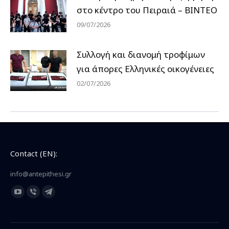
στο κέντρο του Πειραιά – ΒΙΝΤΕΟ
09/07/2026
Συλλογή και διανομή τροφίμων
για άπορες Ελληνικές οικογένειες
02/07/2026
Contact (EN):
info@antepithesi.gr
Find us on:
YouTube
Viber
Telegram
page
page
page
opens
opens
opens