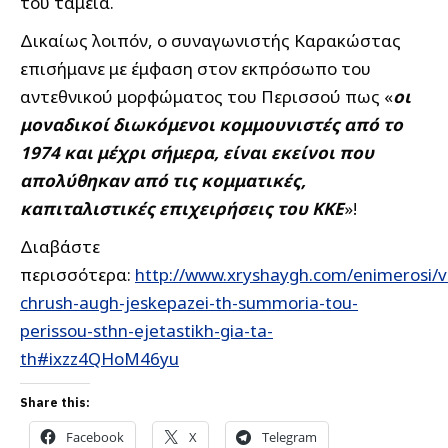
του ταμεία.
Δικαίως λοιπόν, ο συναγωνιστής Καρακώστας
επισήμανε με έμφαση στον εκπρόσωπο του
αντεθνικού μορφώματος του Περισσού πως «
οι
μοναδικοί διωκόμενοι κομμουνιστές από το
1974 και μέχρι σήμερα, είναι εκείνοι που
απολύθηκαν από τις κομματικές,
καπιταλιστικές επιχειρήσεις του ΚΚΕ
»!
Διαβάστε
περισσότερα:
http://www.xryshaygh.com/enimerosi/v
chrush-augh-jeskepazei-th-summoria-tou-
perissou-sthn-ejetastikh-gia-ta-
th#ixzz4QHoM46yu
Share this:
Facebook
X
Telegram