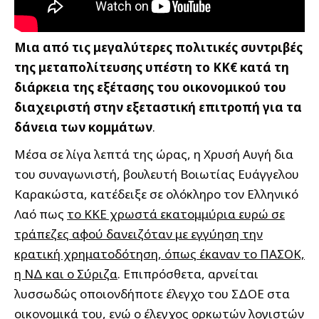
Μια από τις μεγαλύτερες πολιτικές συντριβές
της μεταπολίτευσης υπέστη το ΚΚ€ κατά τη
διάρκεια της εξέτασης του οικονομικού του
διαχειριστή στην εξεταστική επιτροπή για τα
δάνεια των κομμάτων
.
Μέσα σε λίγα λεπτά της ώρας, η Χρυσή Αυγή δια
του συναγωνιστή, βουλευτή Βοιωτίας Ευάγγελου
Καρακώστα, κατέδειξε σε ολόκληρο τον Ελληνικό
Λαό πως
το ΚΚΕ χρωστά εκατομμύρια ευρώ σε
τράπεζες αφού δανειζόταν με εγγύηση την
κρατική χρηματοδότηση, όπως έκαναν το ΠΑΣΟΚ,
η ΝΔ και ο Σύριζα
. Επιπρόσθετα, αρνείται
λυσσωδώς οποιονδήποτε έλεγχο του ΣΔΟΕ στα
οικονομικά του, ενώ ο έλεγχος ορκωτών λογιστών