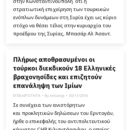
στην Κωνσταντινούπολη ότι η
στρατιωτική επιχείρηση των τουρκικών
ενόπλων δυνάμεων στη Συρία έχει ως κύριο
στόχο να θέσει τέλος στην κυριαρχία του
προέδρου της Συρίας, Μπασάρ Αλ Άσαντ.
Πλήρως αποθρασυμένοι οι
τούρκοι διεκδικούν 18 Ελληνικές
βραχονησίδες και επιζητούν
επανάληψη των Ιμίων
ΕΠΙΚΑΙΡΟΤΗΤΑ
By
xrisiavgi
30/11/2016
Σε συνέχεια των ανιστόρητων
και προκλητικών δηλώσεων του Ερντογάν,
ήρθε ο επικεφαλής του αντιπολιτευτικού
κόμματος CHP Κιλισντάρογλου, ο οποίος