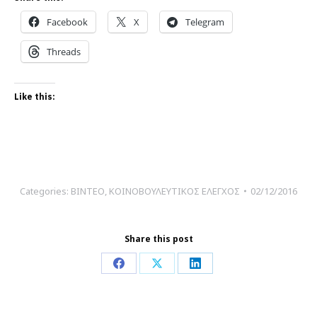
Facebook
X
Telegram
Threads
Like this:
Categories:
ΒΙΝΤΕΟ
,
ΚΟΙΝΟΒΟΥΛΕΥΤΙΚΟΣ ΕΛΕΓΧΟΣ
02/12/2016
Share this post
Share
Share
Share
on
on
on
Facebook
X
LinkedIn