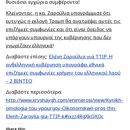
θυσιάσει εγχώρια συμφέροντα!
Κλείνοντας, η κα. Ζαρούλια υπογράμμισε ότι
ευτυχώς η εκλογή Τραμπ θα ανατρέψει αυτές τις
επιζήμιες συμφωνίες και ότι είναι όνειδος να
υπάρχουν υπουργοί της κυβέρνησης που δεν
γνωρίζουν ελληνικά
!
Διαβάστε επίσης:
Ελένη Ζαρούλια για TTIP: Η
ανθελληνική κυβέρνηση υπογράφει εθνικά
επιζήμιες συμφωνίες ερήμην του ελληνικού λαού
– 2 ΒΙΝΤΕΟ
Διαβάστε περισσότερα:
http://www.xryshaygh.com/enimerosi/view/Kynikh-
omologia-tou-ypourgoy-Oikonomikwn-pros-thn-
Elenh-Zaroylia-gia-TTIP-k#ixzz4RgXkQXOc
Share this: