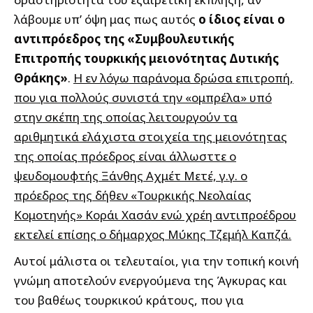
λάβουμε υπ’ όψη μας πως αυτός
ο ίδιος είναι ο
αντιπρόεδρος της «Συμβουλευτικής
Επιτροπής τουρκικής μειονότητας Δυτικής
Θράκης»
.
Η εν λόγω παράνομα δρώσα επιτροπή,
που για πολλούς συνιστά την «ομπρέλα» υπό
στην σκέπη της οποίας λειτουργούν τα
αριθμητικά ελάχιστα στοιχεία της μειονότητας
της οποίας πρόεδρος είναι άλλωσττε ο
ψευδομουφτής Ξάνθης Αχμέτ Μετέ, γ.γ. ο
πρόεδρος της δήθεν «Τουρκικής Νεολαίας
Κομοτηνής» Κοράι Χασάν ενώ χρέη αντιπροέδρου
εκτελεί επίσης ο δήμαρχος Μύκης Τζεμήλ Καπζά.
Αυτοί μάλιστα οι τελευταίοι, για την τοπική κοινή
γνώμη αποτελούν ενεργούμενα της Άγκυρας και
του βαθέως τουρκικού κράτους, που για