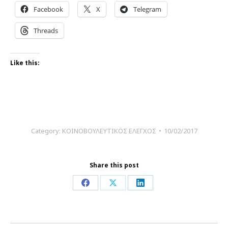
Facebook
X
Telegram
Threads
Like this:
Category:
ΚΟΙΝΟΒΟΥΛΕΥΤΙΚΟΣ ΕΛΕΓΧΟΣ
10/02/2017
Share this post
Share
Share
Share
on
on
on
Facebook
X
LinkedIn