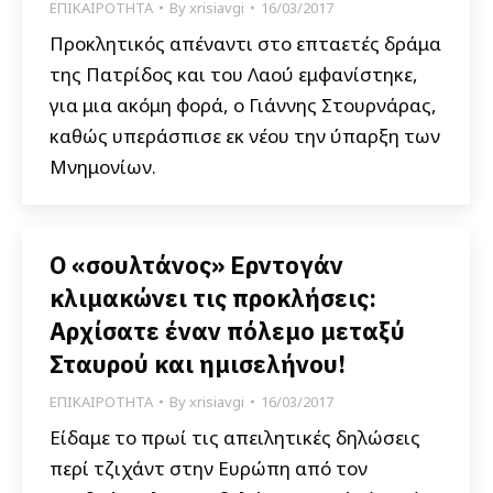
ΕΠΙΚΑΙΡΟΤΗΤΑ
By
xrisiavgi
16/03/2017
Προκλητικός απέναντι στο επταετές δράμα
της Πατρίδος και του Λαού εμφανίστηκε,
για μια ακόμη φορά, ο Γιάννης Στουρνάρας,
καθώς υπεράσπισε εκ νέου την ύπαρξη των
Μνημονίων.
Ο «σουλτάνος» Ερντογάν
κλιμακώνει τις προκλήσεις:
Αρχίσατε έναν πόλεμο μεταξύ
Σταυρού και ημισελήνου!
ΕΠΙΚΑΙΡΟΤΗΤΑ
By
xrisiavgi
16/03/2017
Είδαμε το πρωί τις απειλητικές δηλώσεις
περί τζιχάντ στην Ευρώπη από τον