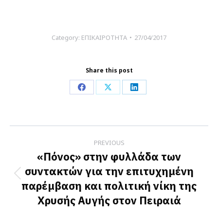
Category:
ΕΠΙΚΑΙΡΟΤΗΤΑ
27/04/2017
Share this post
Share
Share
Share
on
on
on
Facebook
X
LinkedIn
Post
PREVIOUS
navigation
«Πόνος» στην φυλλάδα των
συντακτών για την επιτυχημένη
Previous
παρέμβαση και πολιτική νίκη της
post:
Χρυσής Αυγής στον Πειραιά