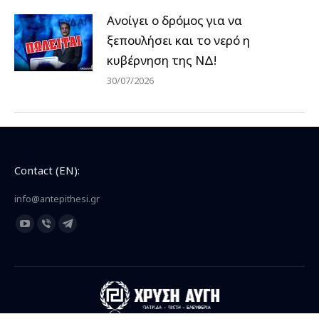
Ανοίγει ο δρόμος για να
ξεπουλήσει και το νερό η
κυβέρνηση της ΝΔ!
30/07/2026
Contact (EN):
info@antepithesi.gr
Find us on:
YouTube
Viber
Telegram
page
page
page
opens
opens
opens
in
in
in
new
new
new