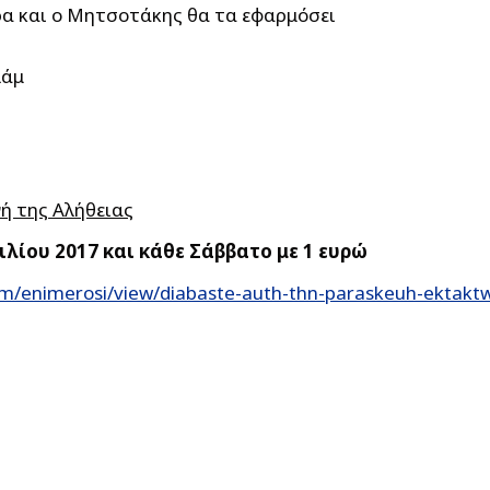
ρα και ο Μητσοτάκης θα τα εφαρμόσει
λάμ
ή της Αλήθειας
λίου 2017 και κάθε Σάββατο με 1 ευρώ
m/enimerosi/view/diabaste-auth-thn-paraskeuh-ektaktws