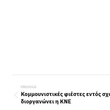
Post
navigation
PREVIOUS
Κομμουνιστικές φιέστες εντός σχ
Previous
διοργανώνει η ΚΝΕ
post: