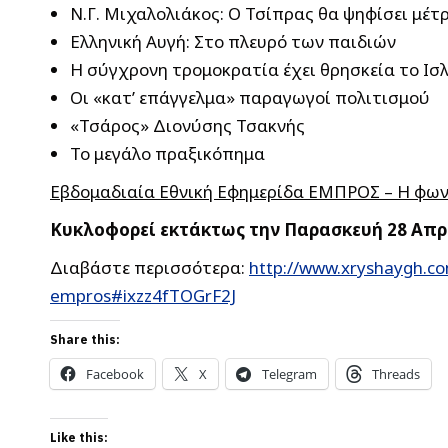
Ν.Γ. Μιχαλολιάκος: Ο Τσίπρας θα ψηφίσει μέτ
Ελληνική Αυγή: Στο πλευρό των παιδιών
Η σύγχρονη τρομοκρατία έχει θρησκεία το Ισ
Οι «κατ’ επάγγελμα» παραγωγοί πολιτισμού
«Τσάρος» Διονύσης Τσακνής
Το μεγάλο πραξικόπημα
Eβδομαδιαία Εθνική Εφημερίδα ΕΜΠΡΟΣ – Η φων
Κυκλοφορεί εκτάκτως την Παρασκευή 28 Απρι
Διαβάστε περισσότερα:
http://www.xryshaygh.co
empros#ixzz4fTOGrF2J
Share this:
Facebook
X
Telegram
Threads
Like this: