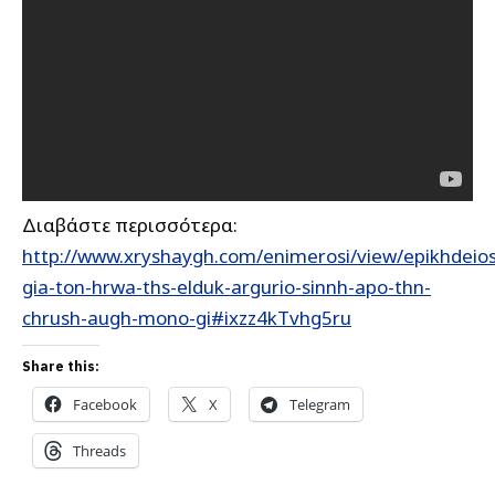
Διαβάστε περισσότερα:
http://www.xryshaygh.com/enimerosi/view/epikhdeios
gia-ton-hrwa-ths-elduk-argurio-sinnh-apo-thn-
chrush-augh-mono-gi#ixzz4kTvhg5ru
Share this:
Facebook
X
Telegram
Threads