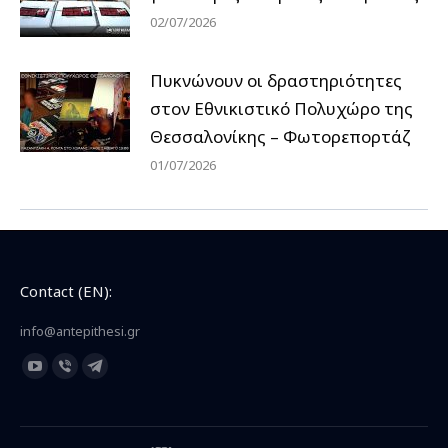
02/07/2026
Πυκνώνουν οι δραστηριότητες
στον Εθνικιστικό Πολυχώρο της
Θεσσαλονίκης – Φωτορεπορτάζ
01/07/2026
Contact (EN):
info@antepithesi.gr
Find us on:
YouTube
Viber
Telegram
page
page
page
opens
opens
opens