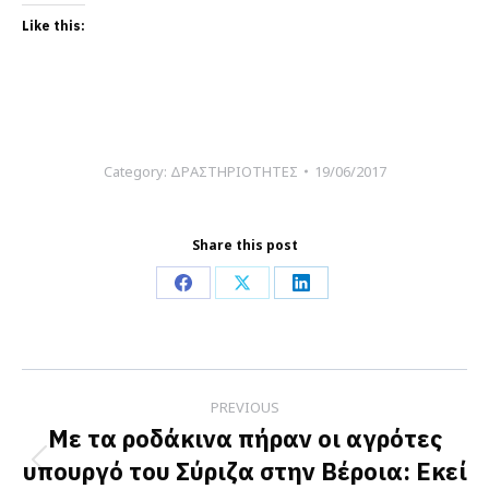
Like this:
Category:
ΔΡΑΣΤΗΡΙΟΤΗΤΕΣ
19/06/2017
Share this post
Share
Share
Share
on
on
on
Facebook
X
LinkedIn
Post
PREVIOUS
navigation
Με τα ροδάκινα πήραν οι αγρότες
υπουργό του Σύριζα στην Βέροια: Εκεί
Previous