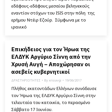
εδάφους-εδάφους μεσαίου βεληνεκούς
εναντίον στόχων του ISIS στην πόλη της
ερήμου Ντέιρ Εζούρ. Σύμφωνα με το
ιρανικό
Επικήδειος για τον Ήρωα της
ΕΛΔΥΚ Αργύριο Σίννη από την
Χρυσή Αυγή – Αποχώρησαν οι
ασεβείς κυβερνητικοί
ΔΡΑΣΤΗΡΙΟΤΗΤΕΣ
By
xrisiavgi
19/06/2017
Πλήθος εκατοντάδων Ελλήνων συνόδευσε
τον Ήρωα της ΕΛΔΥΚ Αργύριο Σίννη στην
τελευταία του κατοικία, το περασμένο
Σάββατο 17 Ιουνίου.