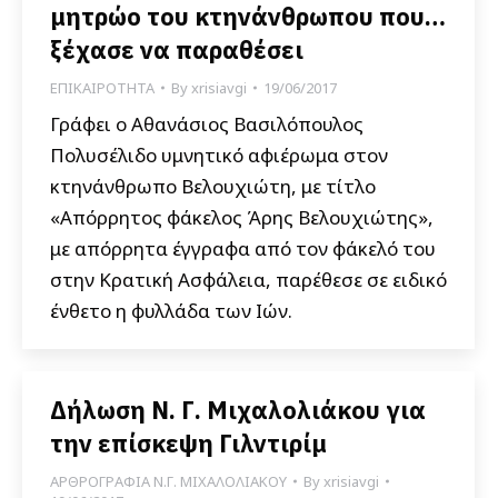
μητρώο του κτηνάνθρωπου που…
ξέχασε να παραθέσει
ΕΠΙΚΑΙΡΟΤΗΤΑ
By
xrisiavgi
19/06/2017
Γράφει ο Αθανάσιος Βασιλόπουλος
Πολυσέλιδο υμνητικό αφιέρωμα στον
κτηνάνθρωπο Βελουχιώτη, με τίτλο
«Απόρρητος φάκελος Άρης Βελουχιώτης»,
με απόρρητα έγγραφα από τον φάκελό του
στην Κρατική Ασφάλεια, παρέθεσε σε ειδικό
ένθετο η φυλλάδα των Ιών.
Δήλωση Ν. Γ. Μιχαλολιάκου για
την επίσκεψη Γιλντιρίμ
ΑΡΘΡΟΓΡΑΦΙΑ Ν.Γ. ΜΙΧΑΛΟΛΙΑΚΟΥ
By
xrisiavgi