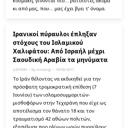
κοσμάκη, γίνονται πιο… ρατσιστές ακόμα
κι από μας, που… μας έχει βγει τ’ όνομα.
Ιρανικοί πύραυλοι έπληξαν
στόχους του Ισλαμικού
Χαλιφάτου: Από Ισραήλ μέχρι
Σαουδική Αραβία τα μηνύματα
ΔΙΕΘΝΗ
By
xrisiavgi
19/06/2017
Το Ιράν θέλοντας να εκδικηθεί για την
πρόσφατη τρομοκρατική επίθεση (7
Ιουνίου) των ισλαμοσυμμοριτών-
μισθοφόρων στην Τεχεράνη που είχε ως
αποτέλεσμα τον θάνατο 18 και τον
τραυματισμό 42 αθώων πολιτών,
εξαπέλυσε προ ολίγων ωρών πυραύλους