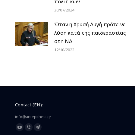
πολιτικών
30/07/2024
Όταν η Χρυσή Αυγή πρότεινε
λύση κατά της παιδεραστίας
στη ΝΔ
12/10/2022
Contact (EN):
info@antepithesi.gr
Find us on:
YouTube
Viber
Telegram