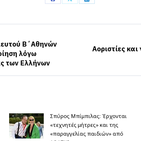
Share
Share
Share
on
on
on
Facebook
X
LinkedIn
λευτού Β΄Αθηνών
Αοριστίες και
οίηση λόγω
Next
ας των Ελλήνων
post:
Σπύρος Μπίμπιλας: Έρχονται
«τεχνητές μήτρες» και της
«παραγγελίας παιδιών» από