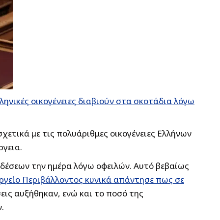
ληνικές οικογένειες διαβιούν στα σκοτάδια λόγω
σχετικά με τις πολυάριθμες οικογένειες Ελλήνων
ργεια.
νδέσεων την ημέρα λόγω οφειλών. Αυτό βεβαίως
γείο Περιβάλλοντος κυνικά απάντησε πως σε
σεις αυξήθηκαν, ενώ και το ποσό της
.