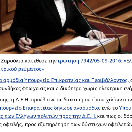
η Ζαρούλια κατέθεσε την
ερώτηση 7942/05-09-2016: «Ελ
κτρικού ρεύματος»
 αρμόδια Υπουργεία Επικρατείας και Περιβάλλοντος,
 συνθήκες φτώχειας και ειδικότερα χωρίς ηλεκτρική ενέ
ης, η Δ.Ε.Η. προέβαινε σε διακοπή περίπου χιλίων συ
πουργείο Επικρατείας δήλωσε αναρμόδιο,
ενώ το
Υπουρ
ές των Ελλήνων πολιτών προς την Δ.Ε.Η.
και πως οι δό
ς οφειλής, προς εξυπηρέτηση των δύστυχων οφειλετών