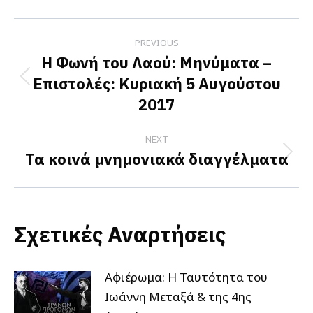
Facebook
X
LinkedIn
Post
PREVIOUS
navigation
Η Φωνή του Λαού: Μηνύματα –
Επιστολές: Κυριακή 5 Αυγούστου
Previous
2017
post:
NEXT
Τα κοινά μνημονιακά διαγγέλματα
Next
post:
Σχετικές Αναρτήσεις
Αφιέρωμα: Η Ταυτότητα του
Ιωάννη Μεταξά & της 4ης