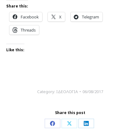
Share this:
Facebook
X
Telegram
Threads
Like this:
Category:
ΙΔΕΟΛΟΓΙΑ
06/08/2017
Share this post
Share
Share
Share
on
on
on