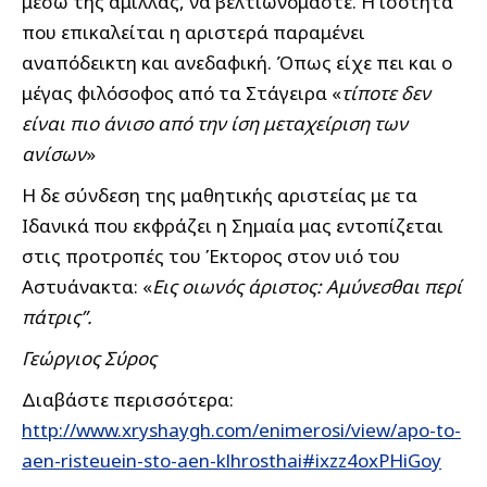
μέσω της άμιλλας, να βελτιωνόμαστε. Η ισότητα
που επικαλείται η αριστερά παραμένει
αναπόδεικτη και ανεδαφική. Όπως είχε πει και ο
μέγας φιλόσοφος από τα Στάγειρα «
τίποτε δεν
είναι πιο άνισο από την ίση μεταχείριση των
ανίσων
»
Η δε σύνδεση της μαθητικής αριστείας με τα
Ιδανικά που εκφράζει η Σημαία μας εντοπίζεται
στις προτροπές του Έκτορος στον υιό του
Αστυάνακτα: «
Εις οιωνός άριστος: Αμύνεσθαι περί
πάτρις”.
Γεώργιος Σύρος
Διαβάστε περισσότερα:
http://www.xryshaygh.com/enimerosi/view/apo-to-
aen-risteuein-sto-aen-klhrosthai#ixzz4oxPHiGoy