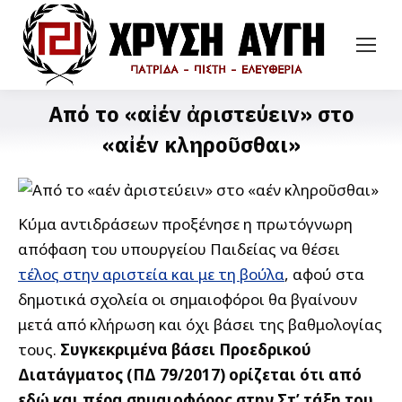
Από το «αἰέν ἀριστεύειν» στο
«αἰέν κληροῦσθαι»
Κύμα αντιδράσεων προξένησε η πρωτόγνωρη
απόφαση του υπουργείου Παιδείας να θέσει
τέλος στην αριστεία και με τη βούλα
, αφού στα
δημοτικά σχολεία οι σημαιοφόροι θα βγαίνουν
μετά από κλήρωση και όχι βάσει της βαθμολογίας
τους.
Συγκεκριμένα βάσει Προεδρικού
Διατάγματος (ΠΔ 79/2017) ορίζεται ότι από
εδώ και πέρα σημαιοφόρος στην Στ’ τάξη του