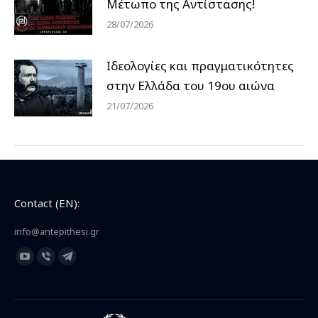
Μέτωπο της Αντίστασης!
28/07/2026
Ιδεολογίες και πραγματικότητες
στην Ελλάδα του 19ου αιώνα
21/07/2026
Contact (EN):
info@antepithesi.gr
Find us on:
YouTube
Viber
Telegram
page
page
page
opens
opens
opens