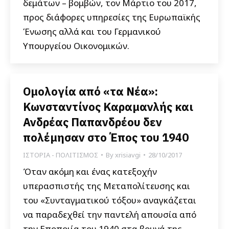
δεμάτων – βομβών, τον Μάρτιο του 2017,
προς διάφορες υπηρεσίες της Ευρωπαϊκής
Ένωσης αλλά και του Γερμανικού
Υπουργείου Οικονομικών.
Ομολογία από «τα Νέα»:
Κωνσταντίνος Καραμανλής και
Ανδρέας Παπανδρέου δεν
πολέμησαν στο Έπος του 1940
ΙΣΤΟΡΙΑ - ΠΟΛΙΤΙΣΜΟΣ
By
xrisiavgi
28/10/2017
Όταν ακόμη και ένας κατεξοχήν
υπερασπιστής της Μεταπολίτευσης και
του «Συνταγματικού τόξου» αναγκάζεται
να παραδεχθεί την παντελή απουσία από
την Εποποιία του 1940 στα βουνά της