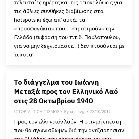
τελευταίες ημέρες και τις αποκαλύψεις για
τις άθλιες συνθήκες διαβίωσης στα
hotspots κι έξω απ’ αυτά, τα
«προσφυγάκια» που… «προτιμούν» την
Ελλάδα (έκφραση του π.τ.δ. Παυλόπουλου,
για να μην ξεχνιόμαστε…) δεν πτοούνται με
τίποτα!
Το διάγγελμα του Ιωάννη
Μεταξά προς τον Ελληνικό Λαό
στις 28 Οκτωβρίου 1940
ΙΣΤΟΡΙΑ - ΠΟΛΙΤΙΣΜΟΣ
By
xrisiavgi
28/10/2017
Προς τον ελληνικόν λαόν, Η στιγμή επέστη
που θα αγωνισθώμεν διά την ανεξαρτησίαν
της Ελλάδος, την ακεραιότητα και την