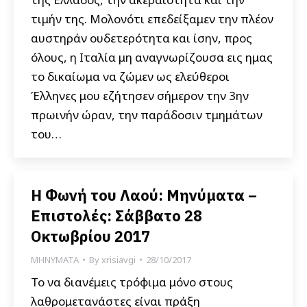
τιμήν της. Μολονότι επεδείξαμεν την πλέον
αυστηράν ουδετερότητα και ίσην, προς
όλους, η Ιταλία μη αναγνωρίζουσα εις ημας
το δικαίωμα να ζώμεν ως ελεύθεροι
Έλληνες μου εζήτησεν σήμερον την 3ην
πρωινήν ώραν, την παράδοσιν τμημάτων
του…
Η Φωνή του Λαού: Μηνύματα –
Επιστολές: Σάββατο 28
Οκτωβρίου 2017
ΜΗΝΥΜΑΤΑ
By
xrisiavgi
28/10/2017
Το να διανέμεις τρόφιμα μόνο στους
λαθρομετανάστες είναι πράξη