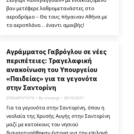
βαν μετέφερε λαθρομετανάστες στο
αεροδρόμιο – Θα τους πήγαιναν Αθήνα με
το αεροπλάνο… έναντι αμοιβής!
Αγράμματος Γαβρόγλου σε νέες
περιπέτειες: Τραγελαφική
ανακοίνωση του Υπουργείου
«Παιδείας» για τα γεγονότα
στην Σαντορίνη
ΕΠΙΚΑΙΡΟΤΗΤΑ
By
xrisiavgi
29/10/2017
Για τα γεγονότα στην Σαντορίνη, όπου η
νεολαία της Χρυσής Αυγής στην Σαντορίνη
μαζί με κατοίκους του νησιού
διαμαρτυρήθηκαν έντονα για την επιλογή