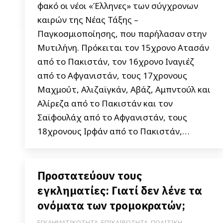
φακό οι νέοι «Έλληνες» των σύγχρονων
καιρών της Νέας Τάξης –
Παγκοσμιοποίησης, που παρήλασαν στην
Μυτιλήνη. Πρόκειται τον 15χρονο Ατασάν
από το Πακιστάν, τον 16χρονο Ιναγιέζ
από το Αφγανιστάν, τους 17χρονους
Μαχμούτ, Αλιζαϊγκάν, Αβάζ, Αμπντούλ και
Αλίρεζα από το Πακιστάν και τον
Σαϊφουλάχ από το Αφγανιστάν, τους
18χρονους Ιρφάν από το Πακιστάν,…
Προστατεύουν τους
εγκληματίες: Γιατί δεν λένε τα
ονόματα των τρομοκρατών;
ΕΓΚΛΗΜΑΤΙΚΟΤΗΤΑ
,
ΕΠΙΚΑΙΡΟΤΗΤΑ
,
ΠΟΛΙΤΙΚΗ
,