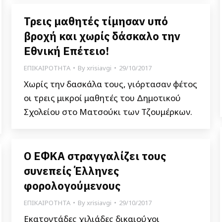
Τρεις μαθητές τίμησαν υπό
βροχή και χωρίς δάσκαλο την
Εθνική Επέτειο!
ΕΠΙΚΑΙΡΟΤΗΤΑ
By
xrisiavgi
29/10/2017
Χωρίς την δασκάλα τους, γιόρτασαν φέτος
οι τρεις μικροί μαθητές του Δημοτικού
Σχολείου στο Ματσούκι των Τζουμέρκων.
Ο ΕΦΚΑ στραγγαλίζει τους
συνεπείς Έλληνες
φορολογούμενους
ΕΠΙΚΑΙΡΟΤΗΤΑ
By
xrisiavgi
29/10/2017
Εκατοντάδες χιλιάδες δικαιούχοι