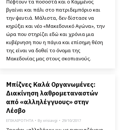
Πέφτουν τα ποσοστά και ο Καμμένος
βγαίνει και πάλι στο πατριδεμπόριο και
την ψευτιά. Μάλιστα, δεν δίστασε να
κηρύξει και νέο «Μακεδονικό Αγώνα», την
ώρα που στηρίζει εδώ και χρόνια μια
κυβέρνηση που η πάγια και επίσημη θέση
της είναι να δοθεί το όνομα της
Μακεδονίας μας στους σκοπιανούς.
Μπίζνες Καλά Οργανωμένες:
Διακίνηση λαθρομεταναστών
από «αλληλέγγυους» στην
Λέσβο
ΕΠΙΚΑΙΡΟΤΗΤΑ
By
xrisiavgi
29/10/2017
Ζευγάρι «αλληλέγγυων» με ενοικιαζόμενο