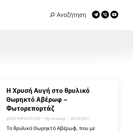
Αναζήτηση
Search:
Telegram
Viber
YouTub
page
page
page
opens
opens
opens
in
in
in
new
new
new
window
window
window
Η Χρυσή Αυγή στο θρυλικό
Θωρηκτό Αβέρωφ –
Φωτορεπορτάζ
ΔΡΑΣΤΗΡΙΟΤΗΤΕΣ
By
xrisiavgi
29/10/2017
Το θρυλικό Θωρηκτό Αβέρωφ, που με