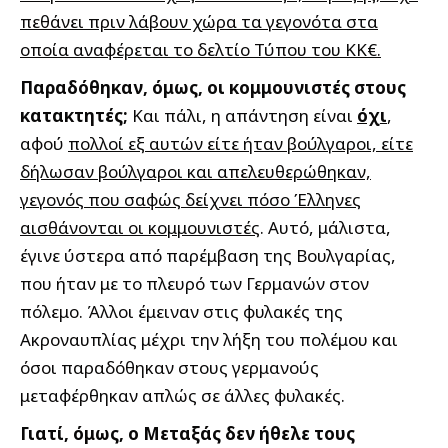
πεθάνει πριν λάβουν χώρα τα γεγονότα στα
οποία αναφέρεται το δελτίο Τύπου του ΚΚ€.
Παραδόθηκαν, όμως, οι κομμουνιστές στους
κατακτητές;
Και πάλι, η απάντηση είναι
όχι
,
αφού
πολλοί εξ αυτών είτε ήταν βούλγαροι, είτε
δήλωσαν βούλγαροι και απελευθερώθηκαν,
γεγονός που σαφώς δείχνει πόσο Έλληνες
αισθάνονται οι κομμουνιστές
. Αυτό, μάλιστα,
έγινε ύστερα από παρέμβαση της Βουλγαρίας,
που ήταν με το πλευρό των Γερμανών στον
πόλεμο. Άλλοι έμειναν στις φυλακές της
Ακροναυπλίας μέχρι την λήξη του πολέμου και
όσοι παραδόθηκαν στους γερμανούς
μεταφέρθηκαν απλώς σε άλλες φυλακές.
Γιατί, όμως, ο Μεταξάς δεν ήθελε τους