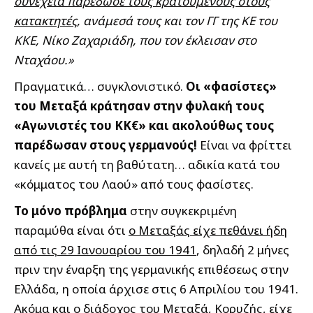
συνέχεια παρέδωσε τους κρατούμενους στους
κατακτητές
, ανάμεσά τους και τον ΓΓ της ΚΕ του
ΚΚΕ, Νίκο Ζαχαριάδη, που τον έκλεισαν στο
Νταχάου.»
Πραγματικά… συγκλονιστικό.
Οι «φασίστες»
του Μεταξά κράτησαν στην φυλακή τους
«Αγωνιστές του ΚΚ€» και ακολούθως τους
παρέδωσαν στους γερμανούς!
Είναι να φρίττει
κανείς με αυτή τη βαθύτατη… αδικία κατά του
«κόμματος του Λαού» από τους φασίστες.
Το μόνο πρόβλημα
στην συγκεκριμένη
παραμύθα είναι ότι
ο Μεταξάς είχε πεθάνει ήδη
από τις 29 Ιανουαρίου του 1941
, δηλαδή 2 μήνες
πριν την έναρξη της γερμανικής επιθέσεως στην
Ελλάδα, η οποία άρχισε στις 6 Απριλίου του 1941.
Ακόμα και ο διάδοχος του Μεταξά, Κορυζής, είχε