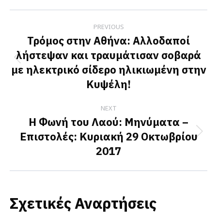
Facebook
X
LinkedIn
Post
PREVIOUS
navigation
Τρόμος στην Αθήνα: Αλλοδαποί
λήστεψαν και τραυμάτισαν σοβαρά
Previous
με ηλεκτρικό σίδερο ηλικιωμένη στην
post:
Κυψέλη!
NEXT
Η Φωνή του Λαού: Μηνύματα –
Επιστολές: Kυριακή 29 Οκτωβρίου
Next
2017
post:
Σχετικές Αναρτήσεις