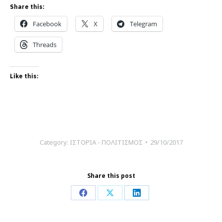
Share this:
Facebook
X
Telegram
Threads
Like this:
Category:
ΙΣΤΟΡΙΑ - ΠΟΛΙΤΙΣΜΟΣ
29/10/2017
Share this post
Share
Share
Share
on
on
on