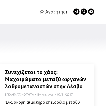
Αναζήτηση
Search:
Telegram
Viber
YouTub
page
page
page
opens
opens
opens
in
in
in
new
new
new
window
window
window
Συνεχίζεται το χάος:
Μαχαιρώματα μεταξύ αφγανών
λαθρομεταναστών στην Λέσβο
ΕΓΚΛΗΜΑΤΙΚΟΤΗΤΑ
By
xrisiavgi
07/11/2017
Ένα ακόμη αιματηρό επεισόδιο μεταξύ