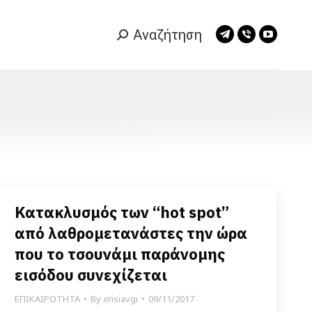
Αναζήτηση
Search:
Telegram
Viber
YouTub
page
page
page
opens
opens
opens
in
in
in
new
new
new
window
window
window
Κατακλυσμός των “hot spot”
από λαθρομετανάστες την ώρα
που το τσουνάμι παράνομης
εισόδου συνεχίζεται
ΕΠΙΚΑΙΡΟΤΗΤΑ
By
xrisiavgi
09/11/2017