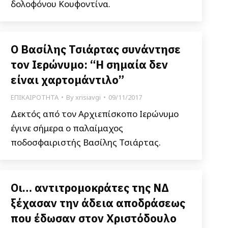
δολοφόνου Κουφοντίνα.
Ο Βασίλης Τσιάρτας συνάντησε
τον Ιερώνυμο: “Η σημαία δεν
είναι χαρτομάντιλο”
ΕΠΙΚΑΙΡΟΤΗΤΑ
By
xrisiavgi
09/11/2017
Δεκτός από τον Αρχιεπίσκοπο Ιερώνυμο
έγινε σήμερα ο παλαίμαχος
ποδοσφαιριστής Βασίλης Τσιάρτας.
Οι… αντιτρομοκράτες της ΝΔ
ξέχασαν την άδεια αποδράσεως
που έδωσαν στον Χριστόδουλο