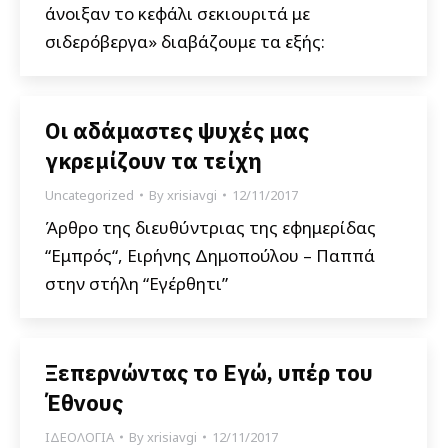
άνοιξαν το κεφάλι σεκιουριτά με
σιδερόβεργα» διαβάζουμε τα εξής:
Οι αδάμαστες ψυχές μας
γκρεμίζουν τα τείχη
Uncategorized
By
xrisiavgi
12/11/2017
Άρθρο της διευθύντριας της εφημερίδας
“Εμπρός“, Ειρήνης Δημοπούλου – Παππά
στην στήλη “Εγέρθητι”
Ξεπερνώντας το Εγώ, υπέρ του
Έθνους
ΙΔΕΟΛΟΓΙΑ
By
xrisiavgi
12/11/2017