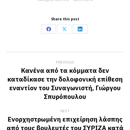
Share this post
Share
Share
Share
on
on
on
Facebook
X
LinkedIn
Post
PREVIOUS
navigation
Κανένα από τα κόμματα δεν
καταδίκασε την δολοφονική επίθεση
Previous
εναντίον του Συναγωνιστή, Γιώργου
post:
Σπυρόπουλου
NEXT
Ενορχηστρωμένη επιχείρηση λάσπης
από τους βουλευτές του ΣΥΡΙΖΑ κατά