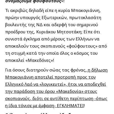
ονομάζουμε φούφουτους
»!
Τι ακριβώς δηλαδή είπε η κυρία Μπακογιάννη,
πρώην υπουργός Εξωτερικών, πρωτοκλασάτη
βουλευτής της ΝΔ και αδερφή του σημερινού
προέδρου της, Κυριάκου Μητσοτάκη; Είπε ότι
συνιστά έγκλημα από μέρους των Ελλήνων να
αποκαλούν τους σκοπιανούς «φούφουτους» από
τη στιγμή κατά την οποία όλος ο κόσμος του
αποκαλεί «Μακεδόνες»!
Για όσους διατηρούν σώας τας φρένας,
η δήλωση
Μπακογιάννη αποτελεί προτροπή προς τον
Ελληνικό Λαό να «λογικευτεί», ήτοι να αποδεχθεί
την παράδοση του όρου «Μακεδονία» στους
σκοπιανούς, διότι σε αντίθετη περίπτωση -όπως
η ίδια τόνισε με έμφαση- ΕΓΚΛΗΜΑΤΕΙ
!