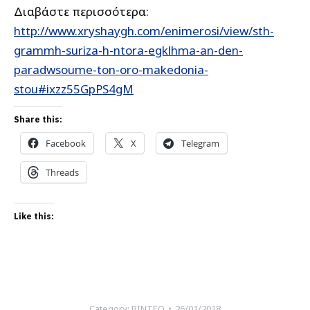
Διαβάστε περισσότερα:
http://www.xryshaygh.com/enimerosi/view/sth-
grammh-suriza-h-ntora-egklhma-an-den-
paradwsoume-ton-oro-makedonia-
stou#ixzz55GpPS4gM
Share this:
Facebook
X
Telegram
Threads
Like this:
Category:
ΒΙΝΤΕΟ
26/01/2018