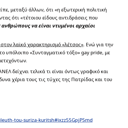
ίπε, μεταξύ άλλων, ότι «η εξωτερική πολιτική
τας ότι «τέτοιου είδους αντιδράσεις που
0 ανθρώπους να είναι ντυμένοι αρχαίοι
ι στον λαϊκό χαρακτηρισμό «λέτσος»
. Ενώ για την
ο υπόλοιπο «Συνταγματικό τόξο» gay pride, με
μετεχόντων.
ΕΛ δείχνει τελικά τι είναι όντως γραφικό και
δυνα χέρια τους τις τύχες της Πατρίδας και του
uleuth-tou-suriza-kuritsh#ixzz55GpjP5md