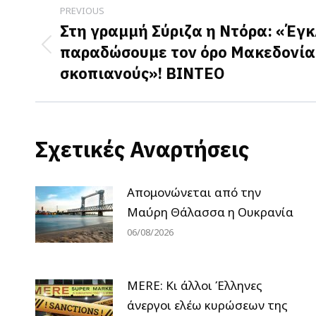
Post
PREVIOUS
navigation
Στη γραμμή Σύριζα η Ντόρα: «Έγ
παραδώσουμε τον όρο Μακεδονία
Previous
σκοπιανούς»! ΒΙΝΤΕΟ
post:
Σχετικές Αναρτήσεις
Απομονώνεται από την
Μαύρη Θάλασσα η Ουκρανία
06/08/2026
MERE: Κι άλλοι Έλληνες
άνεργοι ελέω κυρώσεων της