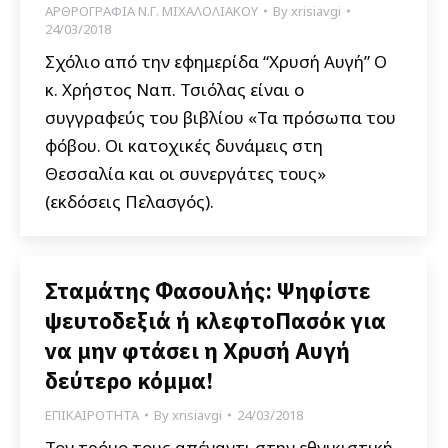
ΑΡΘΡΟΓΡΑΦΙΑ Ν.Γ. ΜΙΧΑΛΟΛΙΑΚΟΥ
By
xrisiavgi
24/03/2018
Σχόλιο από την εφημερίδα “Χρυσή Αυγή” Ο
κ. Χρήστος Ναπ. Τσιόλας είναι ο
συγγραφεύς του βιβλίου «Τα πρόσωπα του
φόβου. Οι κατοχικές δυνάμεις στη
Θεσσαλία και οι συνεργάτες τους»
(εκδόσεις Πελασγός).
Σταμάτης Φασουλής: Ψηφίστε
ψευτοδεξιά ή κλεφτοΠασόκ για
να μην φτάσει η Χρυσή Αυγή
δεύτερο κόμμα!
ΕΠΙΚΑΙΡΟΤΗΤΑ
By
xrisiavgi
24/03/2018
Τον τρόμο τους απέναντι στην εθνικιστική