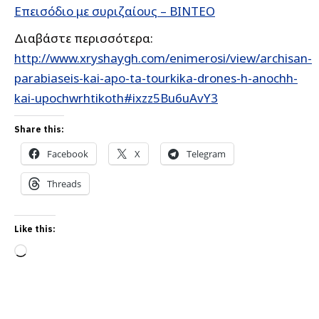
Επεισόδιο με συριζαίους – ΒΙΝΤΕΟ
Διαβάστε περισσότερα:
http://www.xryshaygh.com/enimerosi/view/archisan-
parabiaseis-kai-apo-ta-tourkika-drones-h-anochh-
kai-upochwrhtikoth#ixzz5Bu6uAvY3
Share this:
Facebook
X
Telegram
Threads
Like this:
Loading…