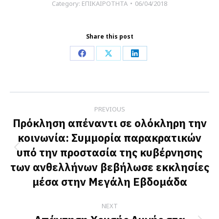
Category:
ΕΠΙΚΑΙΡΟΤΗΤΑ
06/04/2018
Share this post
Share
Share
Share
on
on
on
Facebook
X
LinkedIn
Post
PREVIOUS
navigation
Πρόκληση απέναντι σε ολόκληρη την
κοινωνία: Συμμορία παρακρατικών
υπό την προστασία της κυβέρνησης
Previous
των ανθελλήνων βεβήλωσε εκκλησίες
post:
μέσα στην Μεγάλη Εβδομάδα
NEXT