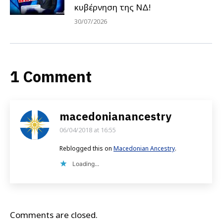
κυβέρνηση της ΝΔ!
30/07/2026
1 Comment
macedonianancestry
06/04/2018 at 16:55
says:
Reblogged this on
Macedonian Ancestry
.
Loading...
Comments are closed.