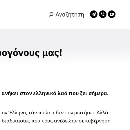
Αναζήτηση
Search:
Telegram
Viber
YouTub
page
page
page
opens
opens
opens
in
in
in
new
new
new
ρογόνους μας!
window
window
window
ανήκει στον ελληνικό λαό που ζει σήμερα.
στον Έλληνα, εάν πρώτα δεν τον ρωτήσει. Αλλά
ς διαδικασίες που τους ανέδειξαν σε κυβέρνηση.