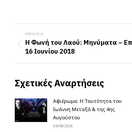
Post
PREVIOUS
navigation
Η Φωνή του Λαού: Μηνύματα – Επ
Previous
16 Ιουνίου 2018
post:
Σχετικές Αναρτήσεις
Αφιέρωμα: Η Ταυτότητα του
Ιωάννη Μεταξά & της 4ης
Αυγούστου
04/08/2026