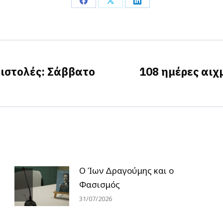
Share
Share
Share
on
on
on
Facebook
X
LinkedIn
ιστολές: Σάββατο
108 ημέρες αιχ
Next
post:
Ο Ίων Δραγούμης και ο
Φασισμός
31/07/2026