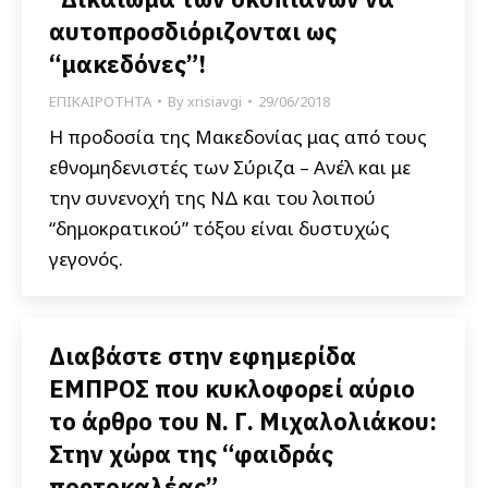
αυτοπροσδιόριζονται ως
“μακεδόνες”!
ΕΠΙΚΑΙΡΟΤΗΤΑ
By
xrisiavgi
29/06/2018
Η προδοσία της Μακεδονίας μας από τους
εθνομηδενιστές των Σύριζα – Ανέλ και με
την συνενοχή της ΝΔ και του λοιπού
“δημοκρατικού” τόξου είναι δυστυχώς
γεγονός.
Διαβάστε στην εφημερίδα
ΕΜΠΡΟΣ που κυκλοφορεί αύριο
το άρθρο του Ν. Γ. Μιχαλολιάκου:
Στην χώρα της “φαιδράς
πορτοκαλέας”