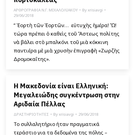
ΑΡΘΡΟΓΡΑΦΙΑ Ν.Γ. ΜΙΧΑΛΟΛΙΑΚΟΥ
By
xrisiavgi
29/06/2018
“Ὢ Ἑορτὴ τῶν Ἑορτῶν… Ὢ εὐτυχὴς ἡμέρα! Ὤ!
τώρα πρέπει ὁ καθεὶς τοῦ Ἄστεως πολίτης
νὰ βάλει στὸ μπαλκόνι τοῦ μιὰ κόκκινη
παντιέρα μὲ μιὰ χρυσὴν ἐπιγραφὴ «Ζωρζὴς
Δρομοκαΐτης».
Η Μακεδονία είναι Ελληνική:
Μεγαλειώδης συγκέντρωση στην
Αριδαία Πέλλας
ΔΡΑΣΤΗΡΙΟΤΗΤΕΣ
By
xrisiavgi
29/06/2018
Το συλλαλητήριο ήταν πραγματικά
τεράστιο για τα δεδομένα της πόλης –