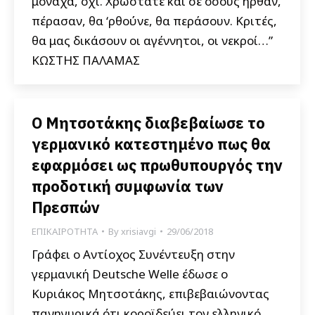
μονάχα, όχι. Χρωστάτε και σε όσους ήρθαν,
πέρασαν, θα ‘ρθούνε, θα περάσουν. Κριτές,
θα μας δικάσουν οι αγέννητοι, οι νεκροί…”
ΚΩΣΤΗΣ ΠΑΛΑΜΑΣ
Ο Μητσοτάκης διαβεβαίωσε το
γερμανικό κατεστημένο πως θα
εφαρμόσει ως πρωθυπουργός την
προδοτική συμφωνία των
Πρεσπών
ΕΠΙΚΑΙΡΟΤΗΤΑ
By
xrisiavgi
29/06/2018
Γράφει ο Αντίοχος Συνέντευξη στην
γερμανική Deutsche Welle έδωσε ο
Κυριάκος Μητσοτάκης, επιβεβαιώνοντας
πανηγυρικά ότι κοροϊδεύει τον ελληνικό