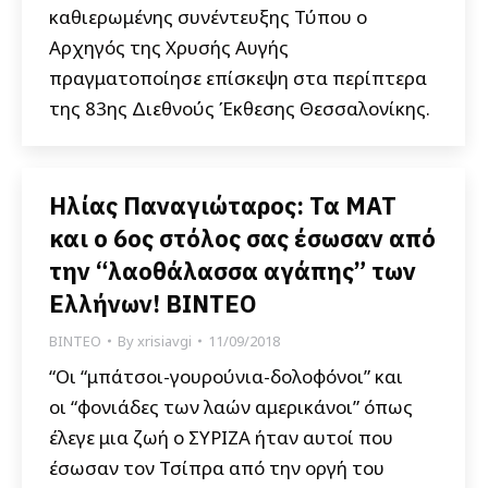
καθιερωμένης συνέντευξης Τύπου ο
Αρχηγός της Χρυσής Αυγής
πραγματοποίησε επίσκεψη στα περίπτερα
της 83ης Διεθνούς Έκθεσης Θεσσαλονίκης.
Ηλίας Παναγιώταρος: Τα ΜΑΤ
και ο 6ος στόλος σας έσωσαν από
την “λαοθάλασσα αγάπης” των
Ελλήνων! ΒΙΝΤΕΟ
ΒΙΝΤΕΟ
By
xrisiavgi
11/09/2018
“Οι “μπάτσοι-γουρούνια-δολοφόνοι” και
οι “φονιάδες των λαών αμερικάνοι” όπως
έλεγε μια ζωή ο ΣΥΡΙΖΑ ήταν αυτοί που
έσωσαν τον Τσίπρα από την οργή του