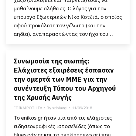
μαθαίνουμε αλήθειες. Ο λόγος για τον
υπουργό Εξωτερικών Νίκο Κοτζιά, ο οποίος
αφού προκάλεσε τον γέλωτα (και την
αηδία), αναπαραστώντας τον ήχο του…
Συνωμοσία της σιωπής:
Ελάχιστες εξαιρέσεις έσπασαν
την ομερτά των ΜΜΕ για την
συνέντευξη Τύπου του Αρχηγού
της Χρυσής Αυγής
ΕΠΙΚΑΙΡΟΤΗΤΑ
By
xrisiavgi
11/09/2018
Το enikos.gr ήταν μία από τις ελάχιστες
ειδησεογραφικές ιστοσελίδες (όπως το
blueskytv.gr και το bankingnews.gr) που