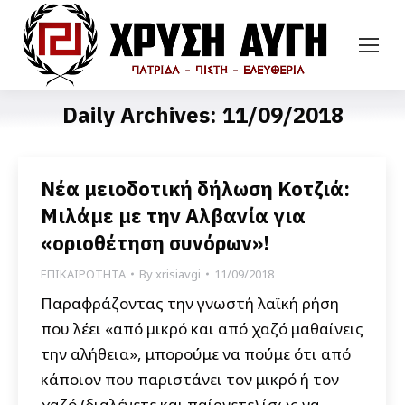
Daily Archives:
11/09/2018
Νέα μειοδοτική δήλωση Κοτζιά:
Μιλάμε με την Αλβανία για
«οριοθέτηση συνόρων»!
ΕΠΙΚΑΙΡΟΤΗΤΑ
By
xrisiavgi
11/09/2018
Παραφράζοντας την γνωστή λαϊκή ρήση
που λέει «από μικρό και από χαζό μαθαίνεις
την αλήθεια», μπορούμε να πούμε ότι από
κάποιον που παριστάνει τον μικρό ή τον
χαζό (διαλέγετε και παίρνετε) ίσως να