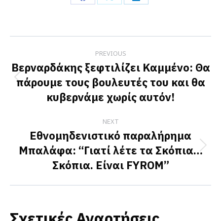
Share
Share
Share
on
on
on
Facebook
X
LinkedIn
Post
PREVIOUS
navigation
Βερναρδάκης ξεφτιλίζει Καμμένο: Θα
πάρουμε τους βουλευτές του και θα
Previous
κυβερνάμε χωρίς αυτόν!
post:
NEXT
Εθνομηδενιστικό παραλήρημα
Μπαλάφα: “Γιατί λέτε τα Σκόπια…
Next
Σκόπια. Είναι FYROM”
post:
Σχετικές Αναρτήσεις