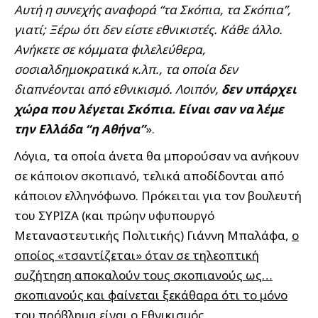
Αυτή η συνεχής αναφορά “τα Σκόπια, τα Σκόπια”,
γιατί; Ξέρω ότι δεν είστε εθνικιστές. Κάθε άλλο.
Ανήκετε σε κόμματα φιλελεύθερα,
σοσιαλδημοκρατικά κ.λπ., τα οποία δεν
διαπνέονται από εθνικισμό. Λοιπόν,
δεν υπάρχει
χώρα που λέγεται Σκόπια. Είναι σαν να λέμε
την Ελλάδα “η Αθήνα”
».
Λόγια, τα οποία άνετα θα μπορούσαν να ανήκουν
σε κάποιον σκοπιανό, τελικά αποδίδονται από
κάποιον ελληνόφωνο. Πρόκειται για τον βουλευτή
του ΣΥΡΙΖΑ (και πρώην υφυπουργό
Μεταναστευτικής Πολιτικής) Γιάννη Μπαλάφα,
ο
οποίος «τσαντίζεται» όταν σε τηλεοπτική
συζήτηση αποκαλούν τους σκοπιανούς ως…
σκοπιανούς και φαίνεται ξεκάθαρα ότι το μόνο
του πρόβλημα είναι ο Εθνικισμός
.