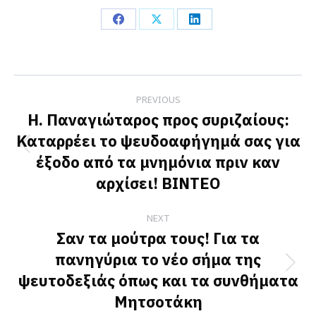
Share
Share
Share
on
on
on
Facebook
X
LinkedIn
Post
PREVIOUS
navigation
Η. Παναγιώταρος προς συριζαίους:
Καταρρέει το ψευδοαφήγημά σας για
Previous
έξοδο από τα μνημόνια πριν καν
post:
αρχίσει! BINTEO
NEXT
Σαν τα μούτρα τους! Για τα
πανηγύρια το νέο σήμα της
Next
ψευτοδεξιάς όπως και τα συνθήματα
post:
Μητσοτάκη