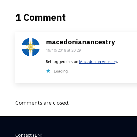
1 Comment
macedonianancestry
19/10/2018 at 20:29
says:
Reblogged this on
Macedonian Ancestry
.
Loading...
Comments are closed.
Contact (EN):