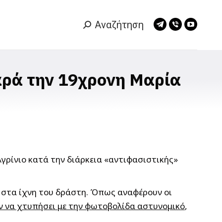
Αναζήτηση
Search:
Telegram
Viber
YouTub
page
page
page
opens
opens
opens
in
in
in
αρά την 19χρονη Μαρία
new
new
new
window
window
window
γρίνιο κατά την διάρκεια «αντιφασιστικής»
ί στα ίχνη του δράστη. Όπως αναφέρουν οι
αν να χτυπήσει με την φωτοβολίδα αστυνομικό
,