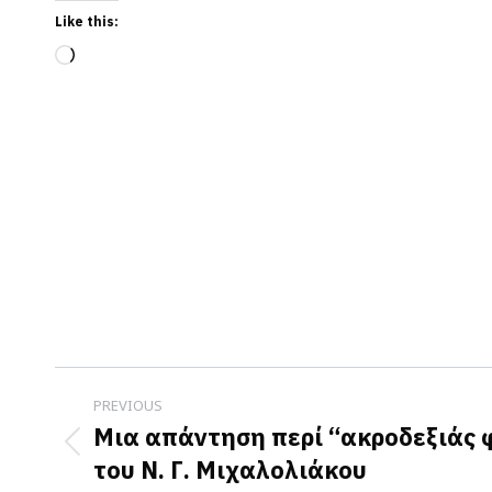
Like this:
Loading…
Post
PREVIOUS
navigation
Μια απάντηση περί “ακροδεξιάς 
Previous
του Ν. Γ. Μιχαλολιάκου
post: