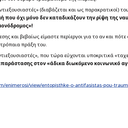
αντιεξουσιαστές» (διαβάζεται και ως παρακρατικοί) τ
μή που όχι μόνο δεν καταδικάζουν την ρίψη της ν
 μονόδρομος»!
εσης και βεβαίως είμαστε περίεργοι για το αν και πότ
οτρόπαια πράξη του.
 «αντιεξουσιαστές», που τώρα εύχονται υποκριτικά «τ
μπαράστασης στον «άδικα διωκόμενο κοινωνικό α
m/enimerosi/view/entopisthke-o-antifasistas-pou-traum