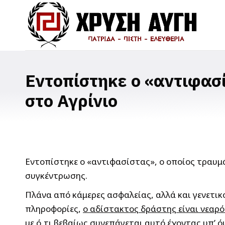
Εντοπίστηκε ο «αντιφασ
στο Αγρίνιο
Εντοπίστηκε ο «αντιφασίστας», ο οποίος τραυμ
συγκέντρωσης.
Πλάνα από κάμερες ασφαλείας, αλλά και γενετικ
πληροφορίες,
ο αδίστακτος δράστης είναι νεαρό
με ό,τι βεβαίως συνεπάγεται αυτό έχοντας υπ’ 