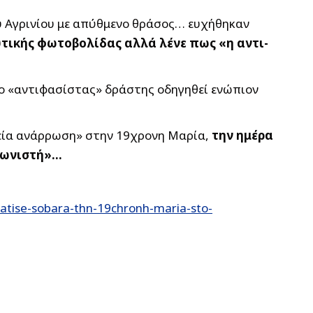
ου Αγρινίου με απύθμενο θράσος… ευχήθηκαν
αυτικής φωτοβολίδας αλλά λένε πως «η αντι-
ε ο «αντιφασίστας» δράστης οδηγηθεί ενώπιον
αχεία ανάρρωση» στην 19χρονη Μαρία,
την ημέρα
γωνιστή»…
atise-sobara-thn-19chronh-maria-sto-