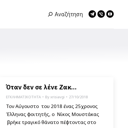
Αναζήτηση
Search:
Telegram
Viber
YouTub
page
page
page
opens
opens
opens
in
in
in
new
new
new
window
window
window
Όταν δεν σε λένε Ζακ…
ΕΓΚΛΗΜΑΤΙΚΟΤΗΤΑ
By
xrisiavgi
27/10/2018
Τον Αύγουστο του 2018 ένας 25χρονος
Έλληνας φοιτητής, ο Νίκος Μουστάκας
βρήκε τραγικό θάνατο πέφτοντας στο