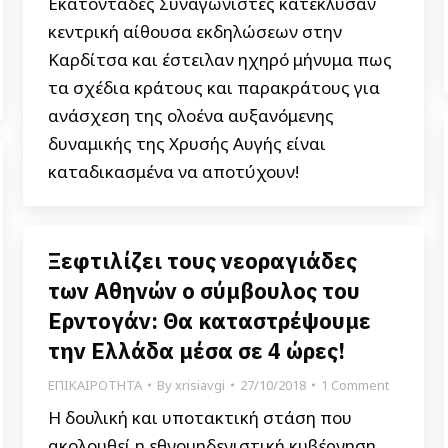
Εκατοντάδες Συναγωνιστές κατέκλυσαν
κεντρική αίθουσα εκδηλώσεων στην
Καρδίτσα και έστειλαν ηχηρό μήνυμα πως
τα σχέδια κράτους και παρακράτους για
ανάσχεση της ολοένα αυξανόμενης
δυναμικής της Χρυσής Αυγής είναι
καταδικασμένα να αποτύχουν!
Ξεφτιλίζει τους νεοραγιάδες
των Αθηνών ο σύμβουλος του
Ερντογάν: Θα καταστρέψουμε
την Ελλάδα μέσα σε 4 ώρες!
ΕΠΙΚΑΙΡΟΤΗΤΑ
By
xrisiavgi
27/10/2018
1 Comment
Η δουλική και υποτακτική στάση που
ακολουθεί η εθνομηδενιστική κυβέρνηση