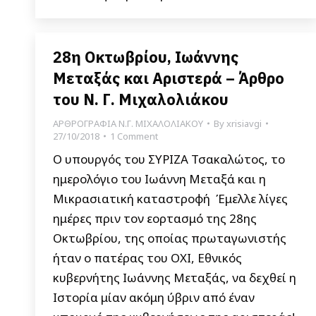
28η Οκτωβρίου, Ιωάννης
Μεταξάς και Αριστερά – Άρθρο
του Ν. Γ. Μιχαλολιάκου
ΑΡΘΡΟΓΡΑΦΙΑ Ν.Γ. ΜΙΧΑΛΟΛΙΑΚΟΥ
By
xrisiavgi
27/10/2018
1 Comment
Ο υπουργός του ΣΥΡΙΖΑ Τσακαλώτος, το
ημερολόγιο του Ιωάννη Μεταξά και η
Μικρασιατική καταστροφή Έμελλε λίγες
ημέρες πριν τον εορτασμό της 28ης
Οκτωβρίου, της οποίας πρωταγωνιστής
ήταν ο πατέρας του ΟΧΙ, Εθνικός
κυβερνήτης Ιωάννης Μεταξάς, να δεχθεί η
Ιστορία μίαν ακόμη ύβριν από έναν