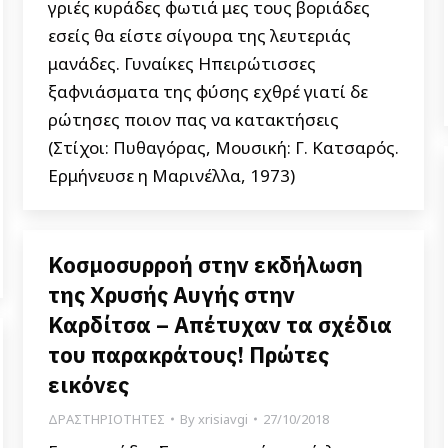
γριές κυράδες φωτιά μες τους βοριάδες
εσείς θα είστε σίγουρα της λευτεριάς
μανάδες. Γυναίκες Ηπειρώτισσες
ξαφνιάσματα της φύσης εχθρέ γιατί δε
ρώτησες ποιον πας να κατακτήσεις
(Στίχοι: Πυθαγόρας, Μουσική: Γ. Κατσαρός.
Ερμήνευσε η Μαρινέλλα, 1973)
Κοσμοσυρροή στην εκδήλωση
της Χρυσής Αυγής στην
Καρδίτσα – Απέτυχαν τα σχέδια
του παρακράτους! Πρώτες
εικόνες
ΔΡΑΣΤΗΡΙΟΤΗΤΕΣ
By
xrisiavgi
27/10/2018