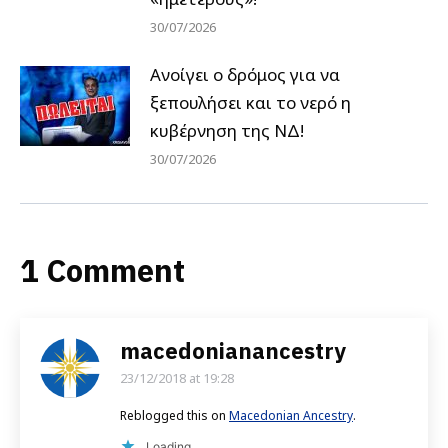
30/07/2026
Ανοίγει ο δρόμος για να
ξεπουλήσει και το νερό η
κυβέρνηση της ΝΔ!
30/07/2026
1 Comment
macedonianancestry
23/12/2018 at 19:28
says:
Reblogged this on
Macedonian Ancestry
.
Loading...