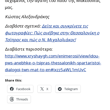
δεχόμενος την αγάπη του λαού της Μακεδονίας
μας.
Κώστας Αλεξανδράκης
Διαβάστε σχετικά:
Δείτε και συγκρίνετε τις
φωτογραφίες: Πώς ανέβηκε στην Θεσσαλονίκη ο
Τσίπρας και πώς ο Ν. Μιχαλολιάκος!
Διαβάστε περισσότερα:
http://www.xryshaygh.com/enimerosi/view/idou-
pws-anebhke-o-tsipras-thessalonikh-spartaristoi-
dialogoi-twn-mat-to-en#ixzz5aWL1mUvC
Share this:
Facebook
X
Telegram
Threads