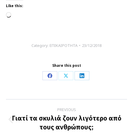
Like this:
Loading…
Category:
ΕΠΙΚΑΙΡΟΤΗΤΑ
23/12/2018
Share this post
Share
Share
Share
on
on
on
Facebook
X
LinkedIn
Post
PREVIOUS
navigation
Γιατί τα σκυλιά ζουν λιγότερο από
Previous
τους ανθρώπους;
post: