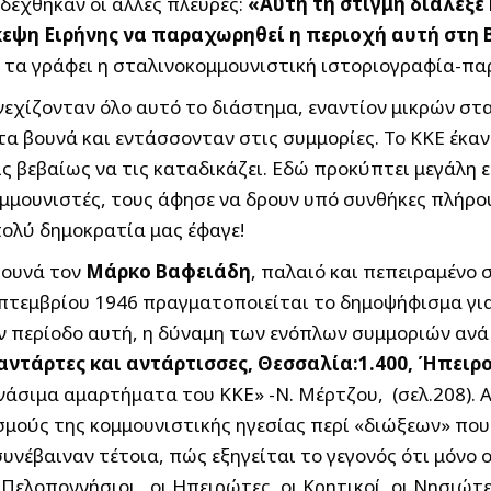
οδέχθηκαν οι άλλες πλευρές:
«Αυτή τη στιγμή διάλεξε
κεψη Ειρήνης να παραχωρηθεί η περιοχή αυτή στη
ν τα γράφει η σταλινοκομμουνιστική ιστοριογραφία-πα
νεχίζονταν όλο αυτό το διάστημα, εναντίον μικρών σ
α βουνά και εντάσσονταν στις συμμορίες. Το ΚΚΕ έκανε
ς βεβαίως να τις καταδικάζει. Εδώ προκύπτει μεγάλη ε
μμουνιστές, τους άφησε να δρουν υπό συνθήκες πλήρου
πολύ δημοκρατία μας έφαγε!
 βουνά τον
Μάρκο Βαφειάδη
, παλαιό και πεπειραμένο 
επτεμβρίου 1946 πραγματοποιείται το δημοψήφισμα για
 περίοδο αυτή, η δύναμη των ενόπλων συμμοριών ανά 
αντάρτες και αντάρτισσες, Θεσσαλία:1.400, Ήπειρο
ανάσιμα αμαρτήματα του ΚΚΕ» -Ν. Μέρτζου, (σελ.208). 
μούς της κομμουνιστικής ηγεσίας περί «διώξεων» που
 συνέβαιναν τέτοια, πώς εξηγείται το γεγονός ότι μόνο
 Πελοποννήσιοι , οι Ηπειρώτες, οι Κρητικοί, οι Νησιώτ