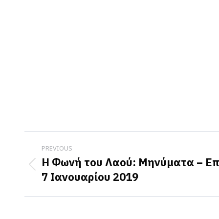
Post
PREVIOUS
navigation
Η Φωνή του Λαού: Μηνύματα – Επ
Previous
7 Ιανουαρίου 2019
post: