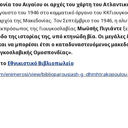
ονία του Αιγαίου οι αρχές του χάρτη του Ατλαντικ
Αύγουστο του 1946 στο κομματικό όργανο του ΚΚΓιουγκ
ρχία της Μακεδονίας. Τον Σεπτέμβριο του 1946, η αλυ
ο εκπρόσωπος της Γιουγκοσλαβίας
Μωϋσής Πιγιάντε
ξ
οδο της ιστορίας της, υπό κτηνώδη βία. Οι μεγάλε
 και να μπορέσει έτσι ο καταδυναστευόμενος μακεδ
ουγκοσλαβικής Ομοσπονδίας».
 το
Εθνικιστικό Βιβλιοπωλείο
m/enimerosi/view/biblioparousiash-g.-dhmhtrakopoulou