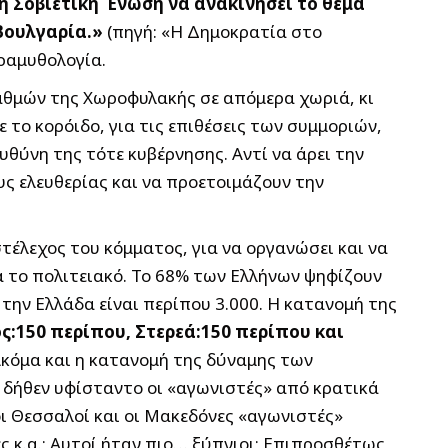
 η Σοβιετική Ένωση να ανακινήσει το θέμα
 Βουλγαρία.»
(πηγή: «Η Δημοκρατία στο
ραμυθολογία.
ταθμών της Χωροφυλακής σε απόμερα χωριά, κι
 το κορόιδο, για τις επιθέσεις των συμμοριών,
υθύνη της τότε κυβέρνησης. Αντί να άρει την
ς ελευθερίας και να προετοιμάζουν την
στέλεχος του κόμματος, για να οργανώσει και να
 το πολιτειακό. Το 68% των Ελλήνων ψηφίζουν
την Ελλάδα είναι περίπου 3.000. Η κατανομή της
ς:150 περίπου, Στερεά:150 περίπου και
Ακόμα και η κατανομή της δύναμης των
 δήθεν υφίσταντο οι «αγωνιστές» από κρατικά
 οι Θεσσαλοί και οι Μακεδόνες «αγωνιστές»
ες κ.α.; Αυτοί ήταν πιο… ξύπνιοι; Επιπροσθέτως,