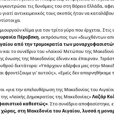
συγκεντρώσει τις δυνάμεις του στη Βόρειο Ελλάδα, αφε
 γιατί αντικειμενικός τους σκοπός ήταν να καταλάβου
ντίστοιχα.
μιουργούν κλίμα για τον τρίτο γύρο που έρχεται. Στις 
υρανία Πέροβσκη
, εκπρόσωπος των «διωχθέντων από
Αιγαίου από την τρομοκρατία των μοναρχοφασιστώ
τεν και το συνέδριο του «Λαϊκού Μετώπου της Μακεδο
ς ένωσης της Μακεδονίας έδιναν και έπαιρναν. Τεράστ
υθρού δικτάτορα: «Υπάρχουν αδέρφια μας στην Μακεδο
και φροντίζουμε γι’ αυτούς», «Εμείς δεν απαρνηθήκαμε
οι «για την απελευθέρωση της Μακεδονίας του Αιγαίου
 της «Λαϊκής Δημοκρατίας της Μακεδονίας»
Λαζάρ Κο
οφασιστικό καθεστώς»
. Στο συνέδριο αποφασίστηκε, 
ς χώρας, στη Μακεδονία του Αιγαίου, λυσσά η μονα