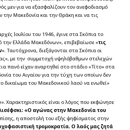
νός μεν για να εξασφαλίζουν τον ανεφοδιασμό
ν την Μακεδονία και την Θράκη και να τις
αρχές Ιουλίου του 1946, έγινε στα Σκόπια το
 την Ελλάδα Μακεδόνων», επιβεβαίωσε «
τις
ν
». Ταυτόχρονα, διεξάγονται στα Σκόπια οι
νίας», με την συμμετοχή υψηλόβαθμων στελεχών
ια πανό είχαν αναρτηθεί στο στάδιο «Τίτο» στα
νία του Αιγαίου για την τύχη των οποίων δεν
 το δικαίωμα του Μακεδονικού λαού να ενωθεί»
». Χαρακτηριστικός είναι ο λόγος που εκφώνησε
λισέφσκι: «Ο αγώνας στην Μακεδονία του
επίσης, η αποστολή του εξής ψηφίσματος στην
ρχοφασιστική τρομοκρατία. Ο λαός μας ζητά