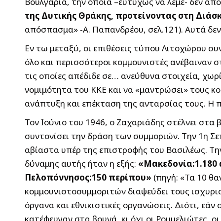
Βουλγαρία, την οποία –ευτυχώς να λέμε- δεν απ
της Δυτικής Θράκης, προτείνοντας στη Διάσ
απόσπασμα» -Α. Παπανδρέου, σελ.121). Αυτά δε
Εν τω μεταξύ, οι επιθέσεις τύπου Λιτοχώρου συ
όλο και περισσότεροι κομμουνιστές ανέβαιναν στ
τις οποίες απέδιδε σε… ανεύθυνα στοιχεία, χωρί
νομιμότητα του ΚΚΕ και να «μαντρώσει» τους κο
ανάπτυξη και επέκταση της ανταρσίας τους. Η 
Τον Ιούνιο του 1946, ο Ζαχαριάδης στέλνει στα
συντονίσει την δράση των συμμοριών. Την 1η Σ
αβίαστα υπέρ της επιστροφής του Βασιλέως. Την
δύναμης αυτής ήταν η εξής:
«Μακεδονία:1.180 
Πελοπόννησος:150 περίπου»
(πηγή: «Τα 10 θ
κομμουνιστοσυμμοριτών διαψεύδει τους ισχυρισ
όργανα και εθνικιστικές οργανώσεις. Διότι, εάν
κατέφευγαν στα βουνά, κι όχι οι Ρουμελιώτες, οι