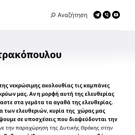
Αναζήτηση
Search:
Telegram
Viber
YouTub
page
page
page
opens
opens
opens
in
in
in
new
new
new
ητρακόπουλου
window
window
window
 της νεκρώσιμης ακολουθίας τις καμπάνες
κρύων μας. Αν η μορφή αυτή της ελευθερίας
μαστε στα γεμάτα τα αγαθά της ελευθερίας.
δα των ελευθεριών, κυρία της χώρας μας
έψουμε σε υποσχέσεις που διαψεύδονται την
ινε την παραχώρηση της Δυτικής Θράκης στην